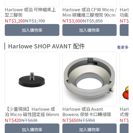
Harlowe 或泊 可伸縮桌上
Harlowe 或泊 CF90 Micro /
Harlo
型三腳架
Mini 碳纖維三腳燈架 90cm
功能
NT$1,200
NT$1,700
NT$3,000
NT$5,850
NT$2,
加入購物車
加入購物車
Harlowe SHOP AVANT 配件
看更多
【少量現貨】Harlowe 或
Harlowe 或泊 Avant
Harl
泊 Micro 磁性固定座 66mm
Bowens 保榮卡口轉接環
式燈
NT$420
NT$630
NT$650
NT$950
NT$5,
加入購物車
加入購物車