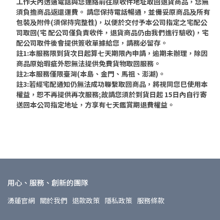
工作天內透過電話與您連絡前往原收件地址取回退貨商品，您無
須負擔商品返還運費。 請您保持電話暢通，並備妥原商品及所有
包裝及附件(須保持完整性)
，以便於交付予本公司指定之宅配公
司取回(宅 配公司僅負責收件，退貨商品仍由我們進行驗收)，宅
配公司取件後會提供簽收單據給您，請務必留存。
註1:本服務限到貨次日起算七天期限內申請，逾期未辦理，除因
商品原始瑕疵外恕無法提供免費貨物取回服務。
註2:本服務僅限臺灣(本島、金門、馬祖、澎湖)。
註3:若經宅配通知仍無法成功聯繫取回商品，將視同您巳使用本
權益，恕不再提供再次服務;故請您須於到貨日起 15日內自行寄
送回本公司指定地址，方享有七天鑑賞期退費權益。
用心、服務、創新的團隊
湧蓮官網
關於我們
退款政策
隱私政策
服務條款