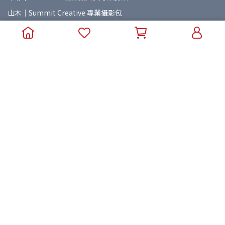
山木｜Summit Creative 專業攝影包
精嘉｜VANGUARD 簡約時尚攝影包
紐爾｜NEEWER 專業攝錄配件
七工匠｜7Artisans 專業攝影鏡頭
岩石星｜AstrHori 專業攝影鏡頭
美科｜MEIKE 專業攝影鏡頭
老蛙｜LAOWA 專業攝影鏡頭
星曜｜Brightin Star 專業攝影鏡頭
朗詩歌｜LENSGO 攝影煙霧機
麥拉達｜MAILADA 專業錄音設備
普洛索｜PUROSOL 天然環保清潔用品
海狸｜Beaver Lab 智能生活用品
Copyright ©
湧蓮國際線上商城 | Yunglien Store
All Rights
Reserved.
Designed by
CYBERBIZ
.