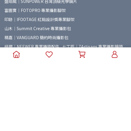
盛珀威｜SUNPOWER 台灣頂級光學鏡片
富圖寶｜FOTOPRO 專業攝影腳架
印跡｜IFOOTAGE 紅點設計獎專業腳架
山木｜Summit Creative 專業攝影包
精嘉｜VANGUARD 簡約時尚攝影包
紐爾｜NEEWER 專業攝錄配件
七工匠｜7Artisans 專業攝影鏡頭
岩石星｜AstrHori 專業攝影鏡頭
美科｜MEIKE 專業攝影鏡頭
老蛙｜LAOWA 專業攝影鏡頭
星曜｜Brightin Star 專業攝影鏡頭
朗詩歌｜LENSGO 攝影煙霧機
麥拉達｜MAILADA 專業錄音設備
普洛索｜PUROSOL 天然環保清潔用品
海狸｜Beaver Lab 智能生活用品