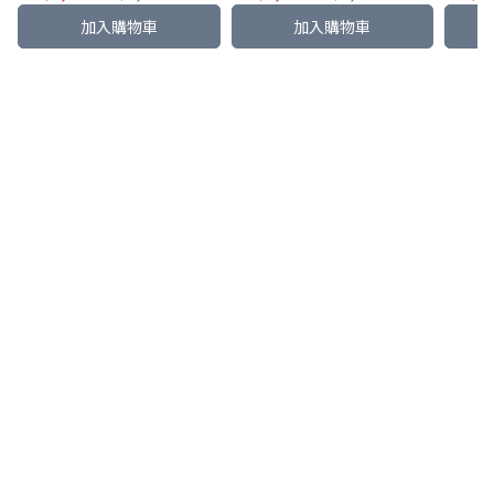
Leica/Panasonic/Sigma 相
鏡頭 轉 CNON EOS-R 相機
加入購物車
加入購物車
機