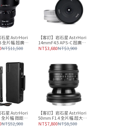
星 AstrHori
【客訂】岩石星 AstrHori
.8 全片幅 超廣角
14mmF4.5 APS-C 超廣角
低畸變定焦鏡頭
0
NT$11,500
NT$3,680
NT$3,900
星 AstrHori
【客訂】岩石星 AstrHori
13 全片幅 微距探
50mm F1.4 全片幅 超大光
0° 雙管可旋轉設
圈移軸鏡頭 夢幻光影
0
NT$52,900
NT$7,800
NT$8,500