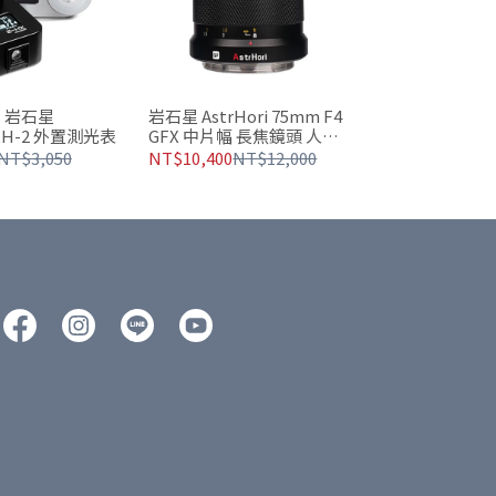
】岩石星
岩石星 AstrHori 75mm F4
i XH-2 外置測光表
GFX 中片幅 長焦鏡頭 人像
街景攝影
NT$3,050
NT$10,400
NT$12,000