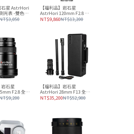
星 AstrHori
【福利品】岩石星
置測光表 -雙色可
AstrHori 120mm F2.8 全
片幅 中長焦微距鏡頭
NT$3,050
NT$9,860
NT$13,200
】岩石星
【福利品】岩石星
 25mm F2.8 全片
AstrHori 28mm F13 全片
 2~5倍放大倍
幅 微距探針鏡頭 360° 雙管
NT$9,200
NT$35,200
NT$52,900
可旋轉設計