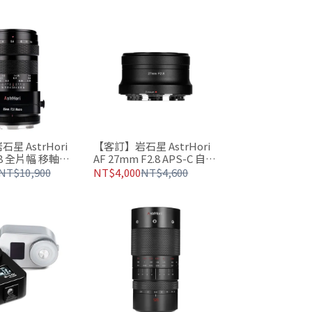
星 AstrHori
【客訂】岩石星 AstrHori
 全片幅 移軸微
AF 27mm F2.8 APS-C 自動
距 人像攝影
對焦 大光圈人像鏡頭
NT$10,900
NT$4,000
NT$4,600