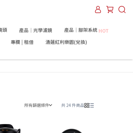
鏡頭
產品｜腳架系統
產品｜光學濾鏡
HOT
專欄 | 租借
湧蓮紅利樂園(兌換)
所有篩選條件
共 24 件商品