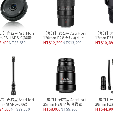
】岩石星 AstrHori
【客訂】岩石星 AstrHori
【客訂】岩石
 F8 II APS-C 超廣角
120mm F2.8 全片幅 中長
12mm F2
鏡頭
焦微距鏡頭
魚眼鏡頭
,400
NT$3,650
NT$12,300
NT$13,200
NT$10,48
】岩石星 AstrHori
【客訂】岩石星 AstrHori
【客訂】岩石
m F/8 APS-C 探針微
25mm F2.8 全片幅 微距鏡
28mm F
頭 直角/轉角90°切換
頭 2~5倍放大倍率
針鏡頭 36
4,800
NT$29,000
NT$8,000
NT$9,200
NT$44,30