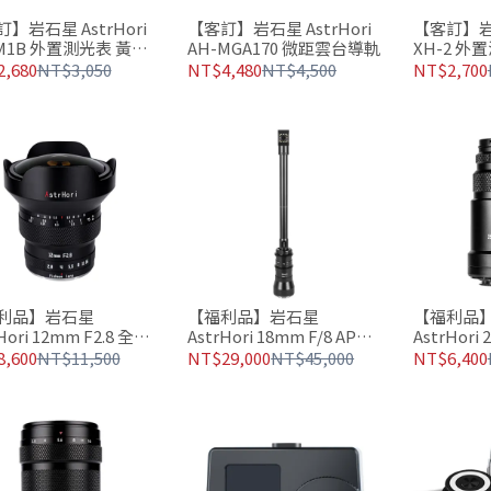
】岩石星 AstrHori
【客訂】岩石星 AstrHori
【客訂】岩石
M1B 外置測光表 黃銅
AH-MGA170 微距雲台導軌
XH-2 外
選
,680
NT$3,050
NT$4,480
NT$4,500
NT$2,700
利品】岩石星
【福利品】岩石星
【福利品
Hori 12mm F2.8 全片
AstrHori 18mm F/8 APS-
AstrHori
超廣角魚眼鏡頭
C 探針微距鏡頭 直角/轉角
幅 微距鏡頭
,600
NT$11,500
NT$29,000
NT$45,000
NT$6,400
90°切換
率