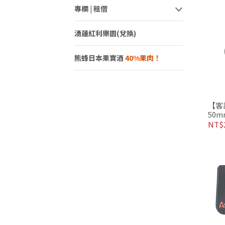
專欄 | 租借
湧蓮紅利樂園(兌換)
熊蜂日本果實酒
【客訂
50m
鏡頭
NT$2