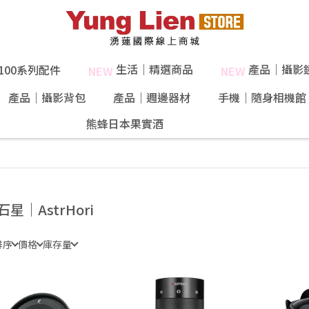
生活｜精選商品
產品｜攝影
X100系列配件
NEW
NEW
產品｜攝影背包
產品｜週邊器材
手機｜隨身相機館
熊蜂日本果實酒
石星｜AstrHori
排序
價格
庫存量