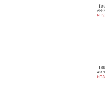
【客訂
AH-
版
NT$2
【福
Astr
幅 
NT$8