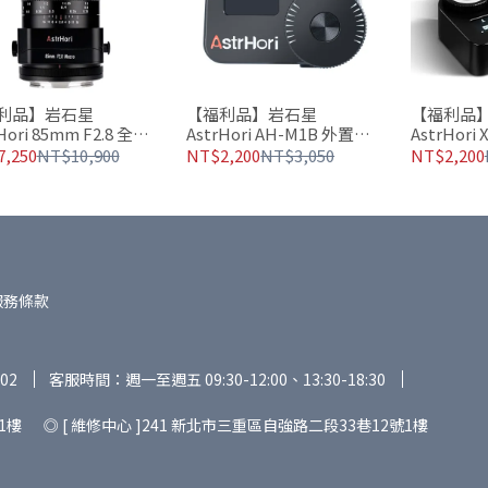
利品】岩石星
【福利品】岩石星
【福利品
Hori 85mm F2.8 全片
AstrHori AH-M1B 外置測
AstrHor
光表 黃銅版
,250
NT$10,900
NT$2,200
NT$3,050
NT$2,200
服務條款
02
客服時間：週一至週五 09:30-12:00、13:30-18:30
1樓 ◎ [ 維修中心 ]241 新北市三重區自強路二段33巷12號1樓