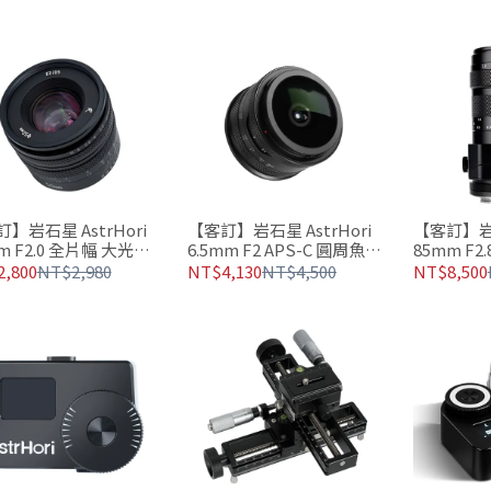
計
】岩石星 AstrHori
【客訂】岩石星 AstrHori
【客訂】岩石
m F2.0 全片幅 大光圈
6.5mm F2 APS-C 圓周魚眼
85mm F2.8
鏡頭 192°超廣視角
距鏡頭 微
,800
NT$2,980
NT$4,130
NT$4,500
NT$8,500