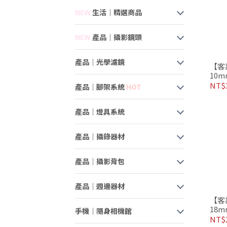
NEW
生活｜精選商品
NEW
產品｜攝影鏡頭
產品｜光學濾鏡
【客訂
10mm
魚眼
NT$3
產品｜腳架系統
HOT
產品｜燈具系統
產品｜攝錄器材
產品｜攝影背包
產品｜週邊器材
【客訂
18m
手機｜隨身相機館
距鏡
NT$2