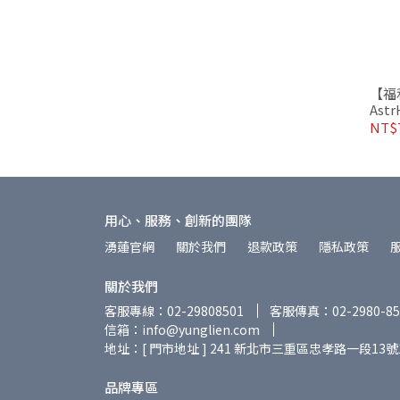
【福
Astr
幅 移軸微距鏡頭 微距 人像
NT$7
攝影
用心、服務、創新的團隊
湧蓮官網
關於我們
退款政策
隱私政策
關於我們
客服專線：02-29808501
客服傳真：02-2980-85
信箱：info@yunglien.com
地址：[ 門市地址 ] 241 新北市三重區忠孝路一段13號
品牌專區