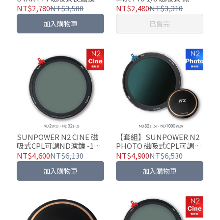
焦片 — 含N2專用接環
NT$2,780
NT$3,500
NT$2,480
NT$3,310
加入購物車
已售完
SUNPOWER N2 CINE 磁
【套組】SUNPOWER N2
吸式CPL可調ND濾鏡 -1格
PHOTO 磁吸式CPL可調
至-5格
ND濾鏡馭光套組
NT$4,600
NT$6,130
NT$4,900
NT$6,530
加入購物車
加入購物車