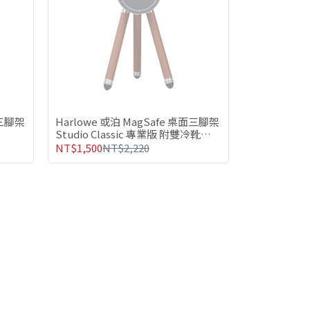
面三腳架
Harlowe 或泊 MagSafe 桌面三腳架
Studio Classic 專業版 附雙冷靴接
口
NT$1,500
NT$2,220