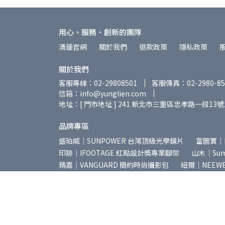
用心、服務、創新的團隊
湧蓮官網
關於我們
退款政策
隱私政策
關於我們
客服專線：02-29808501
客服傳真：02-2980-85
信箱：info@yunglien.com
地址：[ 門市地址 ] 241 新北市三重區忠孝路一段13號
品牌專區
盛珀威｜SUNPOWER 台灣頂級光學鏡片
富圖寶｜
印跡｜IFOOTAGE 紅點設計獎專業腳架
山木｜Summ
精嘉｜VANGUARD 簡約時尚攝影包
紐爾｜NEEW
岩石星｜AstrHori 專業攝影鏡頭
美科｜MEIKE 
星曜｜Brightin Star 專業攝影鏡頭
朗詩歌｜LEN
普洛索｜PUROSOL 天然環保清潔用品
海狸｜Bea