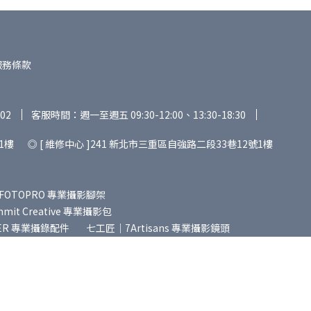
服務條款
02
客服時間：週一至週五 09:30-12:00、13:30-18:30
1樓 ◎ [ 維修中心 ]241 新北市三重區自強路二段33巷12號1樓
FOTOPRO 專業攝影腳架
it Creative 專業攝影包
ER 專業攝錄配件
七工匠｜7Artisans 專業攝影鏡頭
專業攝影鏡頭
老蛙｜LAOWA 專業攝影鏡頭
SGO 攝影煙霧機
麥拉達｜MAILADA 專業錄音設備
ver Lab 智能生活用品