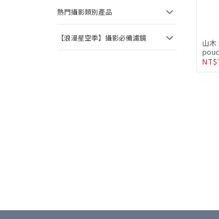
熱門攝影類別產品
【浪漫星空季】攝影必備濾鏡
山木 S
pou
NT$