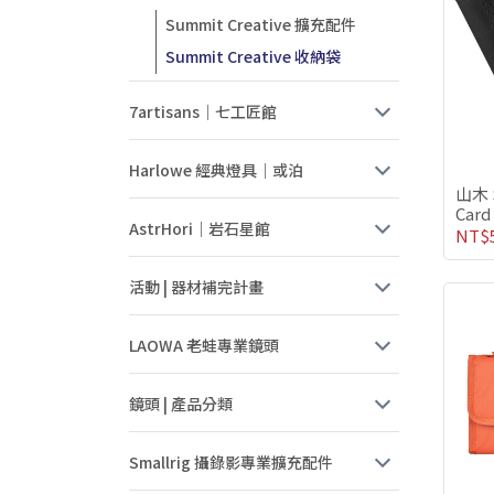
Summit Creative 擴充配件
Summit Creative 收納袋
7artisans｜七工匠館
Harlowe 經典燈具｜或泊
山木 S
Car
AstrHori｜岩石星館
雙色
NT$
活動 | 器材補完計畫
LAOWA 老蛙專業鏡頭
鏡頭 | 產品分類
Smallrig 攝錄影專業擴充配件