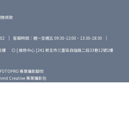
服務條款
02
客服時間：週一至週五 09:30-12:00、13:30-18:30
1樓 ◎ [ 維修中心 ]241 新北市三重區自強路二段33巷12號1樓
FOTOPRO 專業攝影腳架
it Creative 專業攝影包
ER 專業攝錄配件
七工匠｜7Artisans 專業攝影鏡頭
專業攝影鏡頭
老蛙｜LAOWA 專業攝影鏡頭
SGO 攝影煙霧機
麥拉達｜MAILADA 專業錄音設備
ver Lab 智能生活用品
l Rights Reserved.
Designed by
CYBERBIZ
.