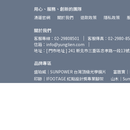
用心、服務、創新的團隊
湧蓮官網
關於我們
退款政策
隱私政策
關於我們
客服專線：02-29808501
客服傳真：02-2980-85
信箱：info@yunglien.com
地址：[ 門市地址 ] 241 新北市三重區忠孝路一段13號
品牌專區
盛珀威｜SUNPOWER 台灣頂級光學鏡片
富圖寶｜
印跡｜IFOOTAGE 紅點設計獎專業腳架
山木｜Summ
精嘉｜VANGUARD 簡約時尚攝影包
紐爾｜NEEW
岩石星｜AstrHori 專業攝影鏡頭
美科｜MEIKE 
星曜｜Brightin Star 專業攝影鏡頭
朗詩歌｜LEN
普洛索｜PUROSOL 天然環保清潔用品
海狸｜Bea
Copyright ©
湧蓮國際線上商城 | Yunglien Store
Al