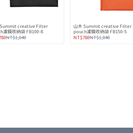
ummit creative Filter
山木 Summit creative Filter
ch濾鏡收納袋 FB100-8
pouch濾鏡收納袋 FB150-5
780
NT$1,040
NT$780
NT$1,040