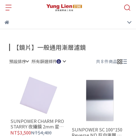
【鏡片】一般通用漸層濾鏡
預設排序
所有篩選條件
共 8 件商品
SUNPOWER CHARM PRO
STARRY 夜攝鏡 2mm 星空
SUNPOWER SC 100*150
鏡片 SC鏡片
NT$3,500
NT$4,400
Reverse ND 反向漸層 方