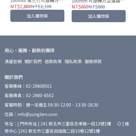
100mm 第三代可旋轉方型
100mm 可旋轉方型濾鏡支
濾鏡支架
架轉接環
NT$1,800
NT$2,100
NT$600
NT$880
加入購物車
加入購物車
用心、服務、創新的團隊
湧蓮官網
關於我們
退款政策
隱私政策
服務條款
關於我們
客服專線：02-29808501
客服傳真：02-2980-8502
客服時間：週一至週五 09:30-12:00、13:30-18:30
信箱：info@yunglien.com
地址：[ 門市地址 ] 241 新北市三重區忠孝路一段13號1樓 ◎ [ 維
修中心 ]241 新北市三重區自強路二段33巷12號1樓