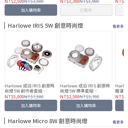
業版 
NT$2,500
NT$3,600
NT$1,300
NT$1,900
NT$1,
加入購物車
已售完
Harlowe IRIS 5W 創意時尚燈
看更多
Harlowe 或泊 IRIS 創意時
Harlowe 或泊 IRIS 創意時
Harl
尚燈 5W 創作者套組
尚燈 5W 標準套組
層濾色片
Creator Kit - 便攜補光燈｜
Standard Kit - 便攜補光燈
Filt
NT$5,000
NT$7,500
NT$2,500
NT$3,700
NT$1,
新世代網美神器
｜新世代網美神器
加入購物車
加入購物車
Harlowe Micro 8W 創意時尚燈
看更多