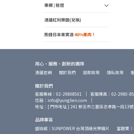
專欄 | 租借
湧蓮紅利樂園(兌換)
熊蜂日本果實酒
用心、服務、創新的團隊
湧蓮官網
關於我們
退款政策
隱私政策
關於我們
客服專線：02-29808501
客服傳真：02-2980-85
信箱：info@yunglien.com
地址：[ 門市地址 ] 241 新北市三重區忠孝路一段13號
品牌專區
盛珀威｜SUNPOWER 台灣頂級光學鏡片
富圖寶｜