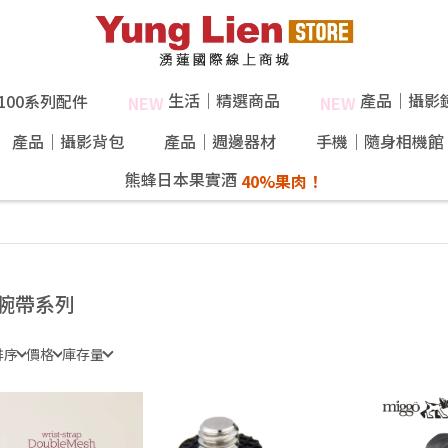
生活｜精選商品
產品｜攝影
X100系列配件
NEW
NEW
產品｜攝影背包
產品｜週邊器材
手機｜隨身相機館
熊蜂日本果實酒
40%果肉！
腕帶系列
排序
價格
庫存量