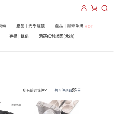
鏡頭
產品｜腳架系統
產品｜光學濾鏡
HOT
專欄 | 租借
湧蓮紅利樂園(兌換)
所有篩選條件
共 4 件商品