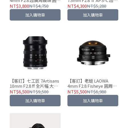
4mm F2.8 超廣角鏡頭 圓周
7.5mm F2.8 Ⅱ APS-C 超廣
魚眼鏡 星空 街拍 獨特視角
角鏡頭 魚眼鏡頭 風景 星空
NT$3,800
NT$4,750
NT$4,300
NT$5,280
極光
加入購物車
加入購物車
【客訂】七工匠 7Artisans
【客訂】老蛙 LAOWA
10mm F2.8 ff 全片幅 大光
4mm F2.8 Fisheye 圓周魚
圈定焦鏡頭 風景 銀河 煙火
眼鏡頭 M43及APS-C專用
NT$6,500
NT$9,500
NT$5,500
NT$6,980
張力拍攝
加入購物車
加入購物車