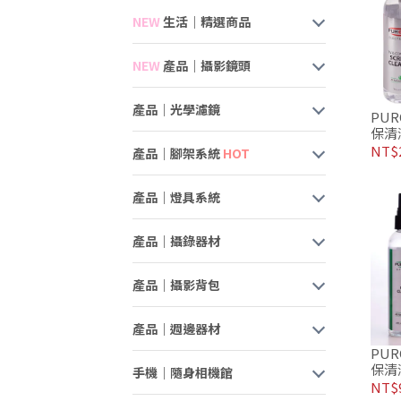
NEW
生活｜精選商品
NEW
產品｜攝影鏡頭
產品｜光學濾鏡
PUR
保清
版專用
NT$2
產品｜腳架系統
HOT
產品｜燈具系統
產品｜攝錄器材
產品｜攝影背包
產品｜週邊器材
PUR
保清
手機｜隨身相機館
專用 
NT$