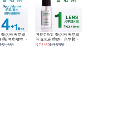
L 普洛索 天然環
PUROSOL 普洛索 天然環
運動/潛水器材/
保清潔液 鏡頭、光學鏡片
+1 oz
專用 1oz
T$1,660
NT$450
NT$780