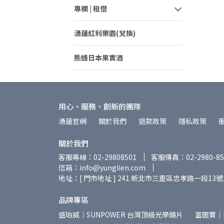
專欄 | 租借
湧蓮紅利樂園(兌換)
熊蜂日本果實酒
40%果肉！
用心、服務、創新的團隊
湧蓮官網
關於我們
退款政策
隱私政策
關於我們
客服專線：02-29808501
客服傳真：02-2980-85
信箱：info@yunglien.com
地址：[ 門市地址 ] 241 新北市三重區忠孝路一段13號
品牌專區
盛珀威｜SUNPOWER 台灣頂級光學鏡片
富圖寶｜