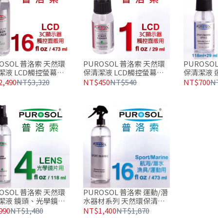
PUROSO
OSOL 普洛索 天然環
PUROSOL 普洛索 天然環
保清潔液 
潔液 LCD觸控螢幕面
保清潔液 LCD觸控螢幕面
海洋 專用 4
 16oz
版專用 1oz
NT$700
N
,490
NT$3,320
NT$450
NT$540
OSOL 普洛索 天然環
PUROSOL 普洛索 運動/潛
潔液 鏡頭、光學鏡片
水器材系列 天然環保清潔
4oz
液16oz
990
NT$1,480
NT$1,400
NT$1,870