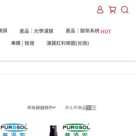
鏡頭
產品｜腳架系統
產品｜光學濾鏡
HOT
專欄 | 租借
湧蓮紅利樂園(兌換)
所有篩選條件
共 6 件商品