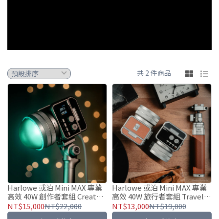
共 2 件商品
Harlowe 或泊 Mini MAX 專業
Harlowe 或泊 Mini MAX 專業
高效 40W 創作者套組 Creator
高效 40W 旅行者套組 Travel
Kit - 便攜補光燈
Kit - 便攜補光燈
NT$15,000
NT$22,000
NT$13,000
NT$19,000