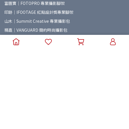
富圖寶｜FOTOPRO 專業攝影腳架
印跡｜IFOOTAGE 紅點設計獎專業腳架
山木｜Summit Creative 專業攝影包
精嘉｜VANGUARD 簡約時尚攝影包
紐爾｜NEEWER 專業攝錄配件
七工匠｜7Artisans 專業攝影鏡頭
岩石星｜AstrHori 專業攝影鏡頭
美科｜MEIKE 專業攝影鏡頭
老蛙｜LAOWA 專業攝影鏡頭
星曜｜Brightin Star 專業攝影鏡頭
朗詩歌｜LENSGO 攝影煙霧機
麥拉達｜MAILADA 專業錄音設備
普洛索｜PUROSOL 天然環保清潔用品
海狸｜Beaver Lab 智能生活用品