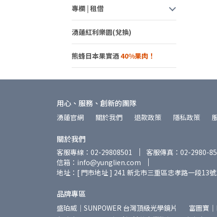
專欄 | 租借
湧蓮紅利樂園(兌換)
熊蜂日本果實酒
用心、服務、創新的團隊
湧蓮官網
關於我們
退款政策
隱私政策
關於我們
客服專線：02-29808501
客服傳真：02-2980-85
信箱：info@yunglien.com
地址：[ 門市地址 ] 241 新北市三重區忠孝路一段13號
品牌專區
盛珀威｜SUNPOWER 台灣頂級光學鏡片
富圖寶｜