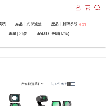
鏡頭
產品｜腳架系統
產品｜光學濾鏡
HOT
專欄 | 租借
湧蓮紅利樂園(兌換)
所有篩選條件
共 4 件商品