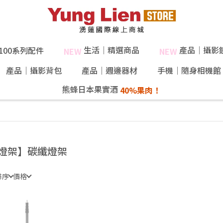
生活｜精選商品
產品｜攝影
X100系列配件
NEW
NEW
產品｜攝影背包
產品｜週邊器材
手機｜隨身相機館
熊蜂日本果實酒
40%果肉！
燈架】碳纖燈架
排序
價格