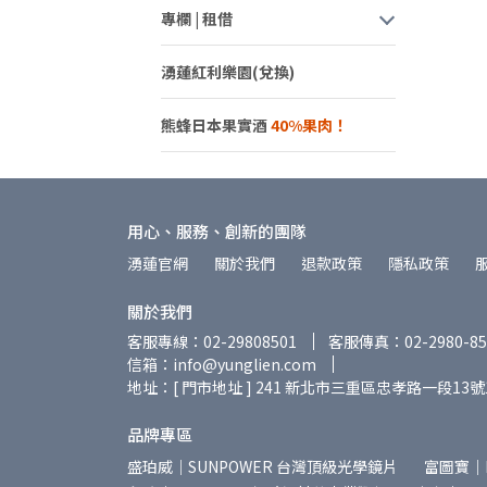
專欄 | 租借
湧蓮紅利樂園(兌換)
熊蜂日本果實酒
用心、服務、創新的團隊
湧蓮官網
關於我們
退款政策
隱私政策
關於我們
客服專線：02-29808501
客服傳真：02-2980-85
信箱：info@yunglien.com
地址：[ 門市地址 ] 241 新北市三重區忠孝路一段13號
品牌專區
盛珀威｜SUNPOWER 台灣頂級光學鏡片
富圖寶｜