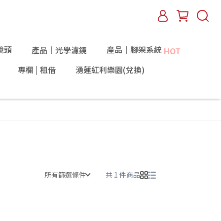
鏡頭
產品｜腳架系統
產品｜光學濾鏡
HOT
專欄 | 租借
湧蓮紅利樂園(兌換)
所有篩選條件
共 1 件商品