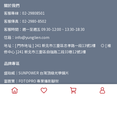
關於我們
客服專線：02-29808501
客服傳真：02-2980-8502
客服時間：週一至週五 09:30-12:00、13:30-18:30
信箱：info@yunglien.com
地址：[ 門市地址 ] 241 新北市三重區忠孝路一段13號1樓 ◎ [ 維
修中心 ]241 新北市三重區自強路二段33巷12號1樓
品牌專區
盛珀威｜SUNPOWER 台灣頂級光學鏡片
富圖寶｜FOTOPRO 專業攝影腳架
印跡｜IFOOTAGE 紅點設計獎專業腳架
山木｜Summit Creative 專業攝影包
精嘉｜VANGUARD 簡約時尚攝影包
紐爾｜NEEWER 專業攝錄配件
七工匠｜7Artisans 專業攝影鏡頭