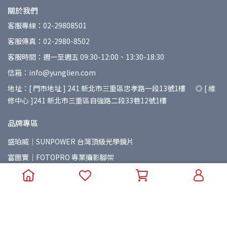
關於我們
客服專線：02-29808501
客服傳真：02-2980-8502
客服時間：週一至週五 09:30-12:00、13:30-18:30
信箱：info@yunglien.com
地址：[ 門市地址 ] 241 新北市三重區忠孝路一段13號1樓 ◎ [ 維
修中心 ]241 新北市三重區自強路二段33巷12號1樓
品牌專區
盛珀威｜SUNPOWER 台灣頂級光學鏡片
富圖寶｜FOTOPRO 專業攝影腳架
印跡｜IFOOTAGE 紅點設計獎專業腳架
山木｜Summit Creative 專業攝影包
精嘉｜VANGUARD 簡約時尚攝影包
紐爾｜NEEWER 專業攝錄配件
七工匠｜7Artisans 專業攝影鏡頭