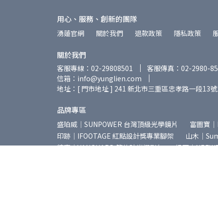
用心、服務、創新的團隊
湧蓮官網
關於我們
退款政策
隱私政策
關於我們
客服專線：02-29808501
客服傳真：02-2980-85
信箱：info@yunglien.com
地址：[ 門市地址 ] 241 新北市三重區忠孝路一段13號
品牌專區
盛珀威｜SUNPOWER 台灣頂級光學鏡片
富圖寶｜
印跡｜IFOOTAGE 紅點設計獎專業腳架
山木｜Summ
精嘉｜VANGUARD 簡約時尚攝影包
紐爾｜NEEW
岩石星｜AstrHori 專業攝影鏡頭
美科｜MEIKE 
星曜｜Brightin Star 專業攝影鏡頭
朗詩歌｜LEN
普洛索｜PUROSOL 天然環保清潔用品
海狸｜Bea