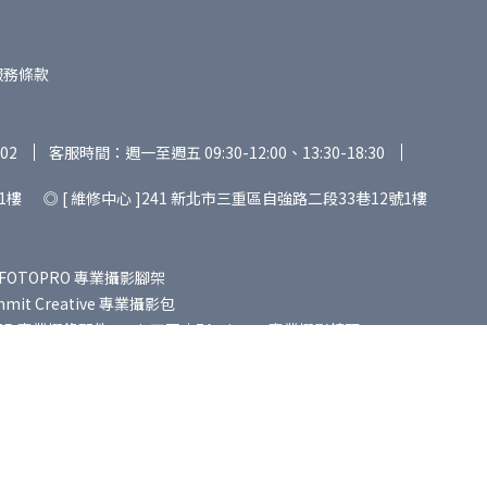
服務條款
02
客服時間：週一至週五 09:30-12:00、13:30-18:30
1樓 ◎ [ 維修中心 ]241 新北市三重區自強路二段33巷12號1樓
FOTOPRO 專業攝影腳架
it Creative 專業攝影包
ER 專業攝錄配件
七工匠｜7Artisans 專業攝影鏡頭
專業攝影鏡頭
老蛙｜LAOWA 專業攝影鏡頭
SGO 攝影煙霧機
麥拉達｜MAILADA 專業錄音設備
ver Lab 智能生活用品