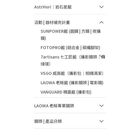
AstrHori｜岩石星館
活動 | 器材補完計畫
SUNPOWER館 (圓鏡 | 方鏡 | 夜攝
鏡)
FOTOPRO館 (鋁合金 | 碳纖腳架)
7artisans 七工匠館（攝影鏡頭｜轉
接環）
VSGO 威高館（攝影包｜相機清潔）
LAOWA 老蛙館 (攝影鏡頭 | 電影鏡)
VANGUARD 精嘉館 (攝影包)
LAOWA 老蛙專業鏡頭
鏡頭 | 產品分類