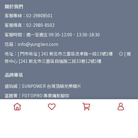
關於我們
客服專線：02-29808501
客服傳真：02-2980-8502
客服時間：週一至週五 09:30-12:00、13:30-18:30
信箱：info@yunglien.com
地址：[ 門市地址 ] 241 新北市三重區忠孝路一段13號1樓 ◎ [ 維
修中心 ]241 新北市三重區自強路二段33巷12號1樓
品牌專區
盛珀威｜SUNPOWER 台灣頂級光學鏡片
富圖寶｜FOTOPRO 專業攝影腳架
印跡｜IFOOTAGE 紅點設計獎專業腳架
山木｜Summit Creative 專業攝影包
精嘉｜VANGUARD 簡約時尚攝影包
紐爾｜NEEWER 專業攝錄配件
七工匠｜7Artisans 專業攝影鏡頭