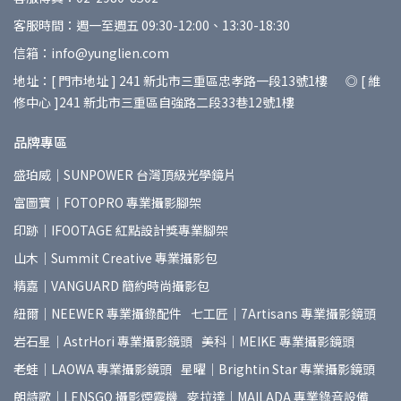
客服時間：週一至週五 09:30-12:00、13:30-18:30
信箱：info@yunglien.com
地址：[ 門市地址 ] 241 新北市三重區忠孝路一段13號1樓 ◎ [ 維
修中心 ]241 新北市三重區自強路二段33巷12號1樓
品牌專區
盛珀威｜SUNPOWER 台灣頂級光學鏡片
富圖寶｜FOTOPRO 專業攝影腳架
印跡｜IFOOTAGE 紅點設計獎專業腳架
山木｜Summit Creative 專業攝影包
精嘉｜VANGUARD 簡約時尚攝影包
紐爾｜NEEWER 專業攝錄配件
七工匠｜7Artisans 專業攝影鏡頭
岩石星｜AstrHori 專業攝影鏡頭
美科｜MEIKE 專業攝影鏡頭
老蛙｜LAOWA 專業攝影鏡頭
星曜｜Brightin Star 專業攝影鏡頭
朗詩歌｜LENSGO 攝影煙霧機
麥拉達｜MAILADA 專業錄音設備