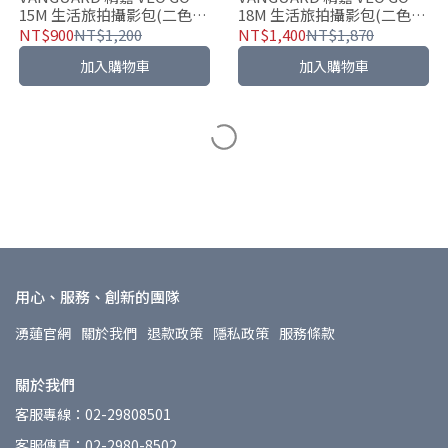
15M 生活旅拍攝影包(二色可
18M 生活旅拍攝影包(二色可
選)
選)
NT$900
NT$1,200
NT$1,400
NT$1,870
加入購物車
加入購物車
用心、服務、創新的團隊
湧蓮官網
關於我們
退款政策
隱私政策
服務條款
關於我們
客服專線：02-29808501
客服傳真：02-2980-8502