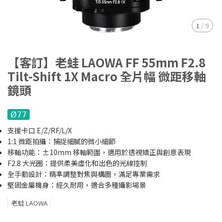
1
/
9
【客訂】老蛙 LAOWA FF 55mm F2.8
Tilt-Shift 1X Macro 全片幅 微距移軸
鏡頭
Ø77
支援卡口 E/Z/RF/L/X
1:1 微距拍攝：捕捉細膩的微小細節
移軸功能：±10mm 移軸範圍，適用於透視矯正與創意表現
F2.8 大光圈：提供柔美虛化和出色的光線控制
全手動設計：精準調整對焦與構圖，滿足專業需求
堅固金屬機身：經久耐用，適合多種攝影場景
老蛙 LAOWA