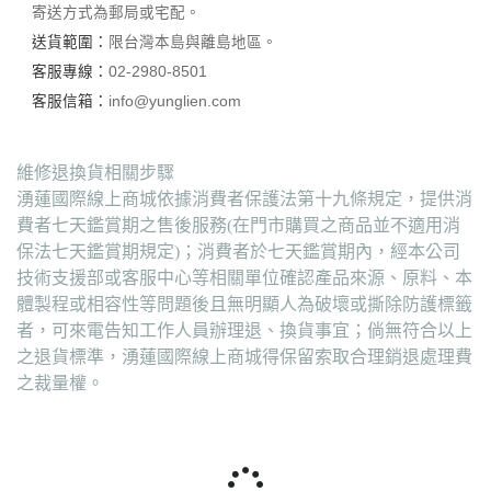
寄送方式為郵局或宅配。
送貨範圍：
限台灣本島與離島地區。
客服專線：
02-2980-8501
客服信箱：
info@yunglien.com
維修退換貨相關步驟
湧蓮國際線上商城依據消費者保護法第十九條規定，提供消
費者七天鑑賞期之售後服務(在門市購買之商品並不適用消
保法七天鑑賞期規定)；消費者於七天鑑賞期內，經本公司
技術支援部或客服中心等相關單位確認產品來源、原料、本
體製程或相容性等問題後且無明顯人為破壞或撕除防護標籤
者，可來電告知工作人員辦理退、換貨事宜；倘無符合以上
之退貨標準，湧蓮國際線上商城得保留索取合理銷退處理費
之裁量權。