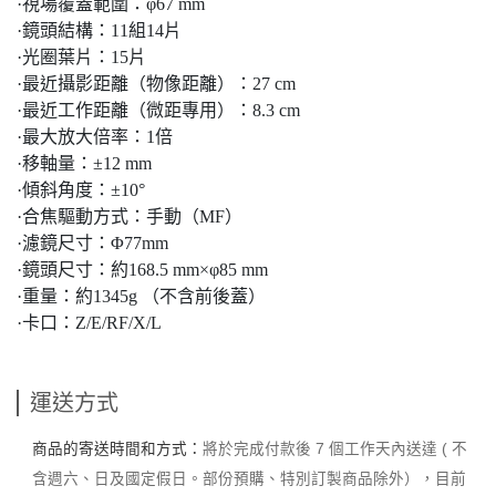
·視場覆蓋範圍：φ67 mm
·鏡頭結構：11組14片
·光圈葉片：15片
·最近攝影距離（物像距離）：27 cm
·最近工作距離（微距專用）：8.3 cm
·最大放大倍率：1倍
·移軸量：±12 mm
·傾斜角度：±10°
·合焦驅動方式：手動（MF）
·濾鏡尺寸：Φ77mm
·鏡頭尺寸：約168.5 mm×φ85 mm
·重量：約1345g （不含前後蓋）
·卡口：Z/E/RF/X/L
運送方式
商品的寄送時間和方式：
將於完成付款後 7 個工作天內送達 ( 不
含週六、日及國定假日。部份預購、特別訂製商品除外），目前