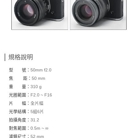
規格說明
型 號：
50mm f2.0
焦 距：
50 mm
重 量：
310 g
光圈範圍：
F2.0 ~ F16
片 幅：
全片幅
光學結構：
5組6片
拍攝角度：
31.2
對焦範圍：
0.5m ~ ∞
濾鏡尺寸：
52 mm