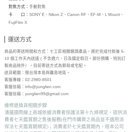
對焦方式：
手動對焦
卡 口：
SONY E、Nikon Z、Canon RF、EF-M、L Mount、
FujiFlim X
運送方式
商品的寄送時間和方式：七工匠相關鏡頭產品，將於完成付款後 5-
10 個工作天內送達 ( 不含週六、日及國定假日。部份預購、特別訂
製商品除外），目前寄送方式為郵局或宅配。
送貨範圍：
限台灣本島與離島地區。
客服專線：02-2980-8501
客服信箱：info@yunglien.com
客服信箱：yunglien99@gmail.com
維修退換貨相關步驟
湧蓮國際線上商城依據消費者保護法第十九條規定，提供消
費者七天鑑賞期之售後服務(在門市購買之商品並不適用消
保法七天鑑賞期規定)；消費者於七天鑑賞期內，經本公司