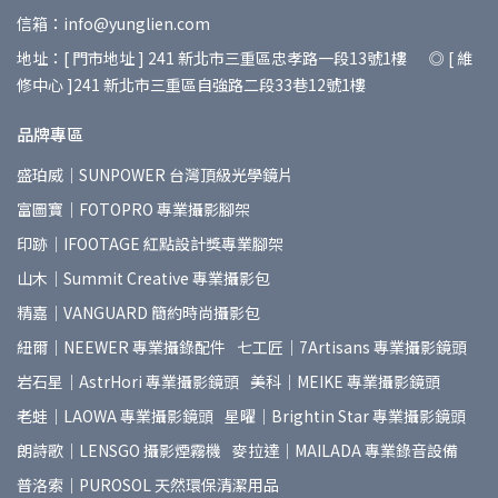
信箱：info@yunglien.com
地址：[ 門市地址 ] 241 新北市三重區忠孝路一段13號1樓 ◎ [ 維
修中心 ]241 新北市三重區自強路二段33巷12號1樓
品牌專區
盛珀威｜SUNPOWER 台灣頂級光學鏡片
富圖寶｜FOTOPRO 專業攝影腳架
印跡｜IFOOTAGE 紅點設計獎專業腳架
山木｜Summit Creative 專業攝影包
精嘉｜VANGUARD 簡約時尚攝影包
紐爾｜NEEWER 專業攝錄配件
七工匠｜7Artisans 專業攝影鏡頭
岩石星｜AstrHori 專業攝影鏡頭
美科｜MEIKE 專業攝影鏡頭
老蛙｜LAOWA 專業攝影鏡頭
星曜｜Brightin Star 專業攝影鏡頭
朗詩歌｜LENSGO 攝影煙霧機
麥拉達｜MAILADA 專業錄音設備
普洛索｜PUROSOL 天然環保清潔用品