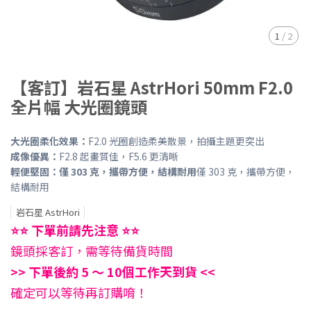
1
/
2
【客訂】岩石星 AstrHori 50mm F2.0
全片幅 大光圈鏡頭
大光圈柔化效果：
F2.0 光圈創造柔美散景，拍攝主題更突出
成像優異：
F2.8 起畫質佳，F5.6 更清晰
輕便堅固：僅 303 克，攜帶方便，結構耐用
僅 303 克，攜帶方便，
結構耐用
岩石星 AstrHori
⭐⭐ 下單前請先注意 ⭐⭐
鏡頭採客訂，需等待備貨時間
>> 下單後約 5 ～ 10個工作天到貨 <<
確定可以等待再訂購唷！