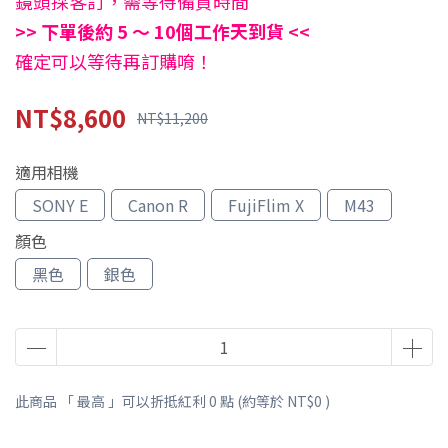
鏡頭採客訂，需等待備貨時間
>> 下單後約 5 ～ 10個工作天到貨 <<
確定可以等待再訂購唷！
NT$8,600
NT$11,200
適用相機
SONY E
Canon R
FujiFlim X
M43
顏色
黑色
銀色
此商品 「 最高 」可以折抵紅利
0
點 (約等於
NT$0
)