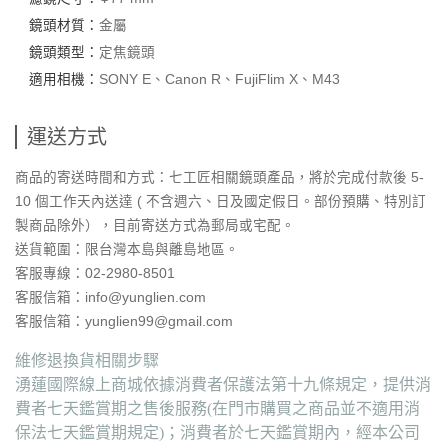
鏡頭材質：
金屬
鏡頭類型：
定焦鏡頭
適用相機：
SONY E、Canon R、FujiFlim X、M43
運送方式
商品的寄送時間和方式：七工匠相關鏡頭產品，將於完成付款後 5-
10 個工作天內送達 ( 不含週六、日及國定假日。部份預購、特別訂
製商品除外），目前寄送方式為郵局或宅配。
送貨範圍：
限台灣本島與離島地區。
客服專線：02-2980-8501
客服信箱：info@yunglien.com
客服信箱：yunglien99@gmail.com
維修退換貨相關步驟
湧蓮國際線上商城依據消費者保護法第十九條規定，提供消
費者七天鑑賞期之售後服務(在門市購買之商品並不適用消
保法七天鑑賞期規定)；消費者於七天鑑賞期內，經本公司