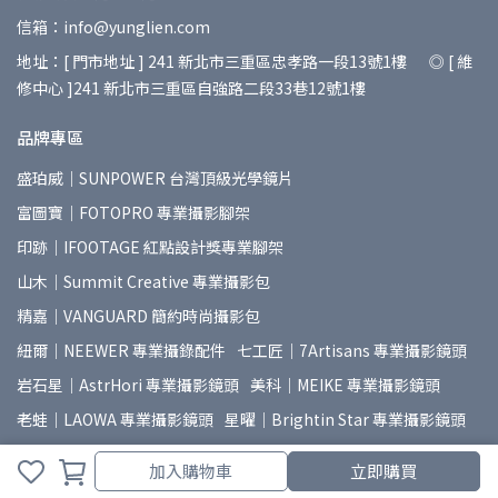
信箱：info@yunglien.com
地址：[ 門市地址 ] 241 新北市三重區忠孝路一段13號1樓 ◎ [ 維
修中心 ]241 新北市三重區自強路二段33巷12號1樓
品牌專區
盛珀威｜SUNPOWER 台灣頂級光學鏡片
富圖寶｜FOTOPRO 專業攝影腳架
印跡｜IFOOTAGE 紅點設計獎專業腳架
山木｜Summit Creative 專業攝影包
精嘉｜VANGUARD 簡約時尚攝影包
紐爾｜NEEWER 專業攝錄配件
七工匠｜7Artisans 專業攝影鏡頭
岩石星｜AstrHori 專業攝影鏡頭
美科｜MEIKE 專業攝影鏡頭
老蛙｜LAOWA 專業攝影鏡頭
星曜｜Brightin Star 專業攝影鏡頭
朗詩歌｜LENSGO 攝影煙霧機
麥拉達｜MAILADA 專業錄音設備
取消
完成
加入購物車
立即購買
普洛索｜PUROSOL 天然環保清潔用品