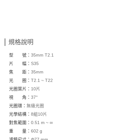
規格說明
型 號：
35mm T2.1
片 幅：
S35
焦 距：
35mm
光 圈：
T2.1 ~ T22
光圈葉片：
10片
視 角：
37°
光圈環：
無級光圈
光學結構：
8組10片
對焦範圍：
0.51 m ~ ∞
重 量：
602 g
濾鏡尺寸：
Φ77 mm