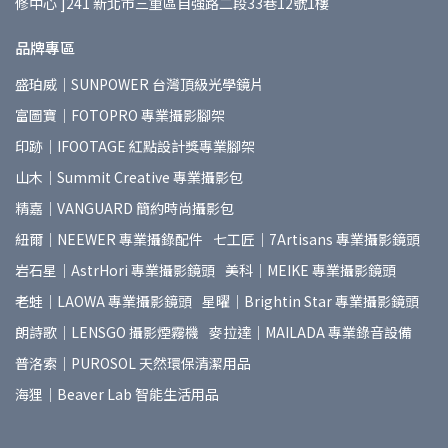
修中心 ]241 新北市三重區自強路二段33巷12號1樓
品牌專區
盛珀威｜SUNPOWER 台灣頂級光學鏡片
富圖寶｜FOTOPRO 專業攝影腳架
印跡｜IFOOTAGE 紅點設計獎專業腳架
山木｜Summit Creative 專業攝影包
精嘉｜VANGUARD 簡約時尚攝影包
紐爾｜NEEWER 專業攝錄配件
七工匠｜7Artisans 專業攝影鏡頭
岩石星｜AstrHori 專業攝影鏡頭
美科｜MEIKE 專業攝影鏡頭
老蛙｜LAOWA 專業攝影鏡頭
星曜｜Brightin Star 專業攝影鏡頭
朗詩歌｜LENSGO 攝影煙霧機
麥拉達｜MAILADA 專業錄音設備
普洛索｜PUROSOL 天然環保清潔用品
海狸｜Beaver Lab 智能生活用品