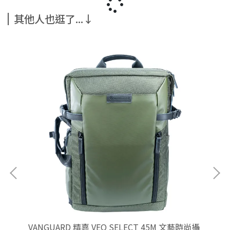
其他人也逛了...↓
影包
VANGUARD 精嘉 VEO SELECT 45M 文藝時尚攝
VA