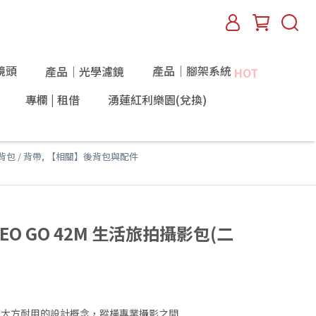
鏡頭
產品｜腳架系統
產品｜光學濾鏡
HOT
專欄 | 租借
湧蓮紅利樂園(兌換)
背包 / 背帶
,
【相關】後背包與配件
VEO GO 42M 生活旅拍攝影包(二
，大方耐用的設計概念，蹤橫專業攝影之間