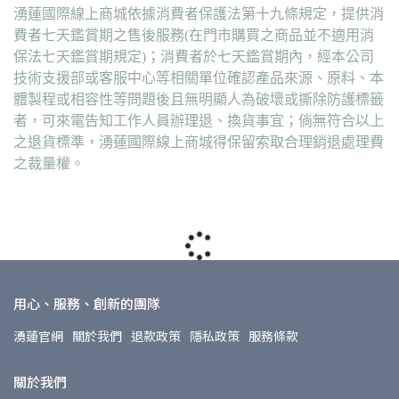
湧蓮國際線上商城依據消費者保護法第十九條規定，提供消
費者七天鑑賞期之售後服務(在門市購買之商品並不適用消
保法七天鑑賞期規定)；消費者於七天鑑賞期內，經本公司
技術支援部或客服中心等相關單位確認產品來源、原料、本
體製程或相容性等問題後且無明顯人為破壞或撕除防護標籤
者，可來電告知工作人員辦理退、換貨事宜；倘無符合以上
之退貨標準，湧蓮國際線上商城得保留索取合理銷退處理費
之裁量權。
用心、服務、創新的團隊
湧蓮官網
關於我們
退款政策
隱私政策
服務條款
關於我們