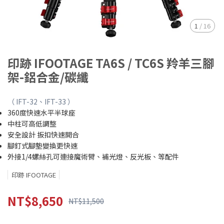
1
/
16
印跡 IFOOTAGE TA6S / TC6S 羚羊三腳
架-鋁合金/碳纖
（ IFT-32、IFT-33 ）
360度快速水平半球座
中柱可高低調整
安全設計 扳扣快速開合
腳釘式腳墊變換更快速
外接1/4螺絲孔可連接魔術臂、補光燈、反光板、等配件
印跡 IFOOTAGE
NT$8,650
NT$11,500