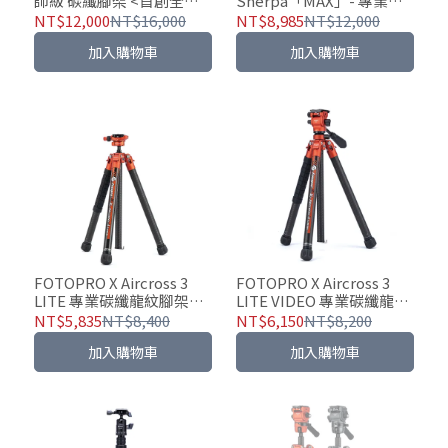
師級 碳纖腳架 <首創全地
Sherpa「MAX」- 專業碳
形適用>
纖維探索系列腳架｜
NT$12,000
NT$16,000
NT$8,985
NT$12,000
sherpamax【贈迷你補光
加入購物車
加入購物車
燈】
FOTOPRO X Aircross 3
FOTOPRO X Aircross 3
LITE 專業碳纖龍紋腳架
LITE VIDEO 專業碳纖龍紋
【贈迷你補光燈】
腳架(影視版)【贈迷你補光
NT$5,835
NT$8,400
NT$6,150
NT$8,200
燈】
加入購物車
加入購物車