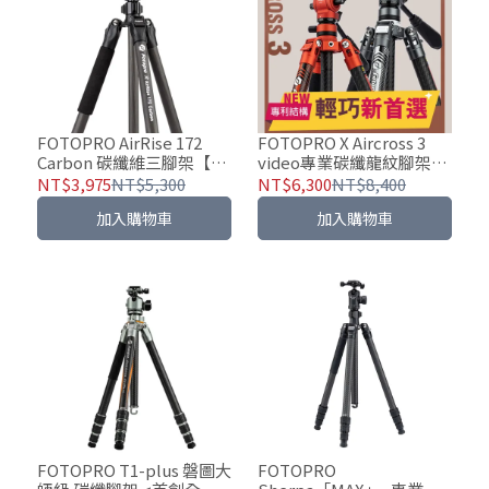
FOTOPRO AirRise 172
FOTOPRO X Aircross 3
Carbon 碳纖維三腳架【附
video專業碳纖龍紋腳架
SJ-36+手機夾】
(影視版) - 高效穩定攝影利
NT$3,975
NT$5,300
NT$6,300
NT$8,400
器【贈迷你補光燈】
加入購物車
加入購物車
FOTOPRO T1-plus 磐圖大
FOTOPRO