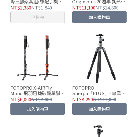
降三腳架套組(標配手機夾
Origin plus 20週年 異形扳
+GOPRO轉接座)
扣式 碳纖維腳架 (32管徑)
NT$1,380
NT$1,840
NT$11,100
NT$14,800
O-8H
已售完
加入購物車
FOTOPRO X-AIRFly
FOTOPRO
Mono 飛羽迅捷碳纖單腳架
Sherpa「PLUS」- 專業碳
【腳踏款】
纖維探索系列腳架｜
NT$6,000
NT$8,000
NT$8,250
NT$11,000
sherpaplus【贈迷你補光
加入購物車
加入購物車
燈】