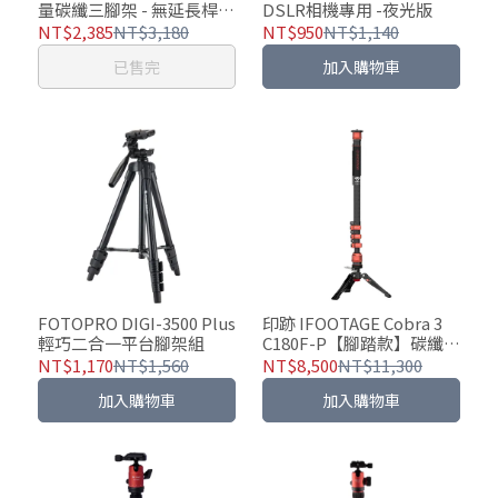
量碳纖三腳架 - 無延長桿款
DSLR相機專用 -夜光版
/ 含延長桿款
NT$2,385
NT$3,180
NT$950
NT$1,140
已售完
加入購物車
FOTOPRO DIGI-3500 Plus
印跡 IFOOTAGE Cobra 3
輕巧二合一平台腳架組
C180F-P【腳踏款】碳纖維
扳扣式單腳架
NT$1,170
NT$1,560
NT$8,500
NT$11,300
加入購物車
加入購物車