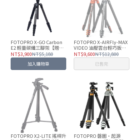
FOTOPRO X-GO Carbon
FOTOPRO X-AIRFly-MAX
E2 輕量碳纖三腳架【贈迷
VIDEO 油壓雲台輕巧扳扣
你補光燈】
式碳纖三腳架
NT$3,900
NT$5,180
NT$9,600
NT$12,800
加入購物車
已售完
FOTOPRO X2-LITE 搖桿升
FOTOPRO 磐圖•起源