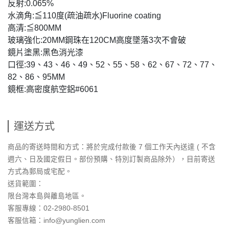
反射:0.065%
水滴角:≦110度(疏油疏水)Fluorine coating
高清:≦800MM
玻璃強化:20MM鋼珠在120CM高度墜落3次不會破
鏡片塗黑:黑色消光漆
口徑:39、43、46、49、52、55、58、62、67、72、77、
82、86、95MM
鏡框:高密度航空鋁#6061
運送方式
商品的寄送時間和方式：將於完成付款後 7 個工作天內送達 ( 不含
週六、日及國定假日。部份預購、特別訂製商品除外），目前寄送
方式為郵局或宅配。
送貨範圍：
限台灣本島與離島地區。
客服專線：02-2980-8501
客服信箱：info@yunglien.com