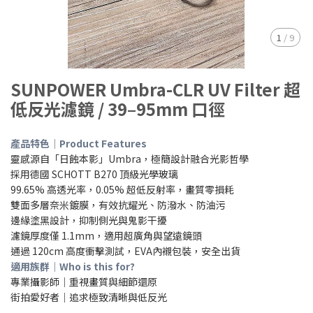
1
/
9
SUNPOWER Umbra-CLR UV Filter 超
低反光濾鏡 / 39–95mm 口徑
產品特色｜Product Features
靈感源自「日蝕本影」Umbra，極簡設計融合光影哲學
採用德國 SCHOTT B270 頂級光學玻璃
99.65% 高透光率，0.05% 超低反射率，畫質零損耗
雙面多層奈米鍍膜，有效抗耀光、防潑水、防油污
邊緣塗黑設計，抑制側光與鬼影干擾
濾鏡厚度僅 1.1mm，適用超廣角與望遠鏡頭
通過 120cm 高度衝擊測試，EVA內襯包裝，安全出貨
適用族群｜Who is this for?
專業攝影師｜重視畫質與細節還原
街拍愛好者｜追求極致清晰與低反光