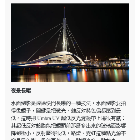
夜景長曝
水面倒影是透過快門長曝的一種技法，水面倒影要拍
得像鏡子，關鍵是把微光、雜反射與色偏都壓到最
低。這時把 Umbra UV 超低反光濾鏡帶上場很有感：
其超低反射鍍膜能把鏡頭前那層多出來的玻璃面影響
降到極小，反射壓得很低，路燈、霓虹這種點光源不