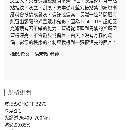
反差大，只要保護鏡鍍膜不夠中性，或是鏡片有一點
點指紋、灰塵、刮痕，原本從深藍到帶點紫的細緻漸
層就會被搞成發灰、偏綠或偏紫。長曝一拉時間還可
能冒出霧霧的光暈跟小鬼影，因為 Umbra UV 超低反
光濾鏡有著不錯的能力，藍調從深藍到青紫的漸層保
留得漂亮，不會發灰或偏綠，白天也沒有奇怪的暖
偏，影像的秩序的控制讓我得到一張很漂亮的照片。
攝影/撰文：洪宏政 老師
規格說明
玻璃:SCHOTT B270
厚度:1.1
光譜透過:400~700Nm
透過:99.65%