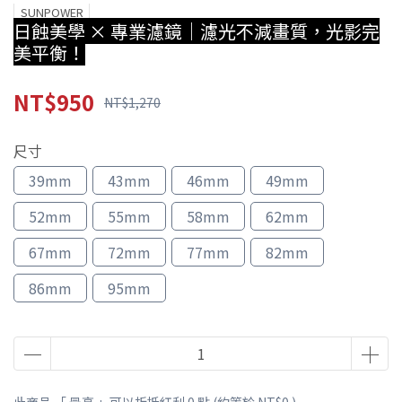
SUNPOWER
日蝕美學 × 專業濾鏡｜濾光不減畫質，光影完
美平衡！
NT$950
NT$1,270
尺寸
39mm
43mm
46mm
49mm
52mm
55mm
58mm
62mm
67mm
72mm
77mm
82mm
86mm
95mm