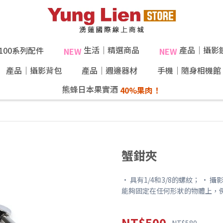
生活｜精選商品
產品｜攝影
X100系列配件
NEW
NEW
產品｜攝影背包
產品｜週邊器材
手機｜隨身相機館
熊蜂日本果實酒
蟹鉗夾
• 具有1/4和3/8的螺紋； • 
能夠固定在任何形狀的物體上，
NT$500