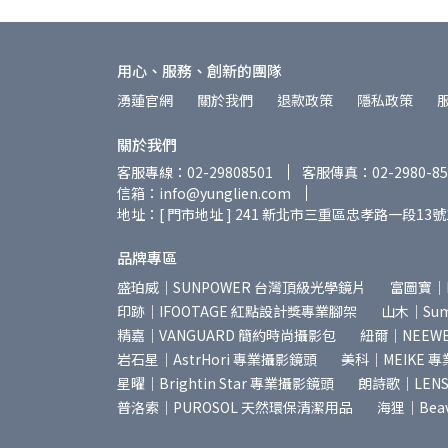
用心、服務、創新的團隊
湧蓮官網
關於我們
退款政策
隱私政策
關於我們
客服專線：02-29808501
客服傳真：02-2980-85
信箱：info@yunglien.com
地址：[ 門市地址 ] 241 新北市三重區忠孝路一段13號
品牌專區
盛珀威｜SUNPOWER 台灣頂級光學鏡片
富圖寶｜
印跡｜IFOOTAGE 紅點設計獎專業腳架
山木｜Summ
精嘉｜VANGUARD 簡約時尚攝影包
紐爾｜NEEW
岩石星｜AstrHori 專業攝影鏡頭
美科｜MEIKE 
星曜｜Brightin Star 專業攝影鏡頭
朗詩歌｜LEN
普洛索｜PUROSOL 天然環保清潔用品
海狸｜Bea