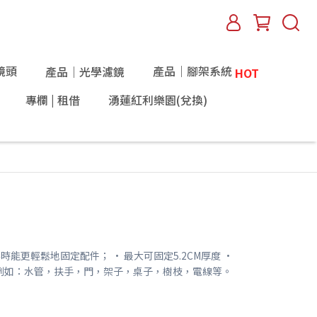
鏡頭
產品｜腳架系統
產品｜光學濾鏡
HOT
專欄 | 租借
湧蓮紅利樂園(兌換)
攝影時能更輕鬆地固定配件； • 最大可固定5.2CM厚度 •
例如：水管，扶手，門，架子，桌子，樹枝，電線等。