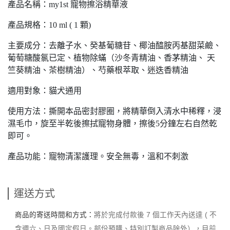
產品名稱：my1st 寵物擦浴精華液
產品規格：10 ml ( 1 顆)
主要成分：去離子水、癸基葡糖苷、椰油醯胺丙基甜菜鹼、
葡萄糖酸氯已定、植物除蟎（沙冬青精油、香茅精油、 天
竺葵精油、茶樹精油）、芍藥根萃取、迷迭香精油
適用對象：貓犬通用
使用方法：撕開本品密封膠圈，將精華倒入清水中稀釋，浸
濕毛巾，旋至半乾後擦拭寵物身體，擦後5分鐘左右自然乾
即可。
產品功能：寵物清潔護理。安全無毒，溫和不刺激
運送方式
商品的寄送時間和方式：
將於完成付款後 7 個工作天內送達 ( 不
含週六、日及國定假日。部份預購、特別訂製商品除外），目前