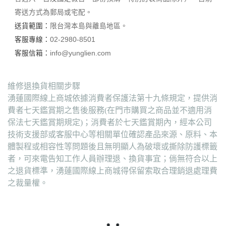
寄送方式為郵局或宅配。
送貨範圍：
限台灣本島與離島地區。
客服專線：
02-2980-8501
客服信箱：
info@yunglien.com
維修退換貨相關步驟
湧蓮國際線上商城依據消費者保護法第十九條規定，提供消
費者七天鑑賞期之售後服務(在門市購買之商品並不適用消
保法七天鑑賞期規定)；消費者於七天鑑賞期內，經本公司
技術支援部或客服中心等相關單位確認產品來源、原料、本
體製程或相容性等問題後且無明顯人為破壞或撕除防護標籤
者，可來電告知工作人員辦理退、換貨事宜；倘無符合以上
之退貨標準，湧蓮國際線上商城得保留索取合理銷退處理費
之裁量權。