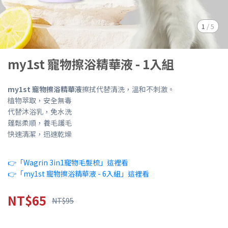
1
/
5
my1st 寵物擦浴精華液 - 1入組
my1st 寵物擦浴精華液
擦拭代替清洗，溫和不刺激。
植物萃取，安全無毒
代替沐浴乳，免水洗
蓬鬆柔順，養毛護毛
快速清潔，迅速乾燥
👉「Wagrin 3in1寵物毛髮梳」這裡看
👉「my1st 寵物擦浴精華液 - 6入組」這裡看
NT$65
NT$95