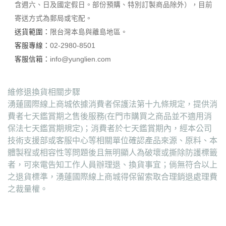
含週六、日及國定假日。部份預購、特別訂製商品除外），目前
寄送方式為郵局或宅配。
送貨範圍：
限台灣本島與離島地區。
客服專線：
02-2980-8501
客服信箱：
info@yunglien.com
維修退換貨相關步驟
湧蓮國際線上商城依據消費者保護法第十九條規定，提供消
費者七天鑑賞期之售後服務(在門市購買之商品並不適用消
保法七天鑑賞期規定)；消費者於七天鑑賞期內，經本公司
技術支援部或客服中心等相關單位確認產品來源、原料、本
體製程或相容性等問題後且無明顯人為破壞或撕除防護標籤
者，可來電告知工作人員辦理退、換貨事宜；倘無符合以上
之退貨標準，湧蓮國際線上商城得保留索取合理銷退處理費
之裁量權。