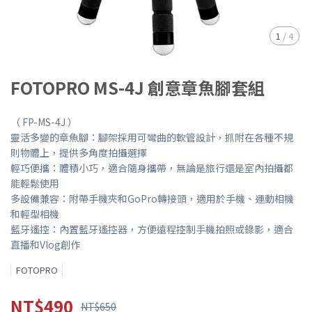
1
/
4
FOTOPRO MS-4J 創意章魚腳套組
（ FP-MS-4J ）
靈活多變的章魚腳：腳架採用可彎曲的軟管設計，抓附在各種不規
則物體上，提供多角度拍攝選擇​
輕巧便攜：體積小巧，適合隨身攜帶，無論是旅行還是室內拍攝都
能輕鬆使用​
多設備兼容：附帶手機夾和GoPro轉接頭，適用於手機、運動相機
和輕型相機
藍牙遙控：內置藍牙遙控器，方便遠程控制手機拍照或錄影，適合
直播和Vlog創作
FOTOPRO
NT$490
NT$650