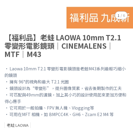
1
/
6
【福利品】老蛙 LAOWA 10mm T2.1
零變形電影鏡頭｜CINEMALENS｜
MTF｜M43
• Laowa 10mm T2.1 零變形電影鏡頭是老蛙M43系列最輕巧細小
的鏡頭
• 擁有 96°的視角和最大 T2.1 光圈
• 鏡頭設計為“零變形”，提升圖像質素，省去後期製作的工夫
• 可匹配與49mm的濾鏡，加上其小巧的設計使用起來更加方便和
得心應手
• 它可用於一般拍攝、FPV 無人機、Vlogging等
• 可用在MFT 相機，如 BMPCC4K、GH6、Zcam E2 M4 等
老蛙 LAOWA