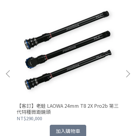
鏡頭
【客訂】老蛙 LAOWA 24mm T8 2X Pro2b 第三
【福
代特種微距鏡頭
｜C
NT$290,000
NT
加入購物車