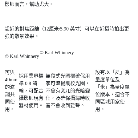
影師而言，幫助尤大。
超近的對焦距離（12厘米/5.90 英寸）可以在近攝時拍出更
強的散景效果。
© Karl Whinnery
© Karl Whinnery
可與
設有以「尺」為
採用業界標
無段式光圈欄確保用
49mm
量度單位及
準 0.8 齒
家可流暢調校光圈，
的濾
「米」為量度單
輪，可配合
不會有突兀的光暗變
鋼共
位版本，適合不
攝影師現有
化，及確保攝錄時收
同使
同區域用家使
器材使用。
音不會收到雜聲。
用。
用。