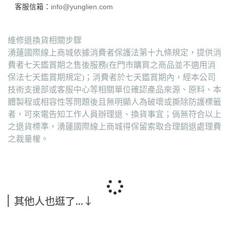
客服信箱：
info@yunglien.com
維修退換貨相關步驟
湧蓮國際線上商城依據消費者保護法第十九條規定，提供消
費者七天鑑賞期之售後服務(在門市購買之商品並不適用消
保法七天鑑賞期規定)；消費者於七天鑑賞期內，經本公司
技術支援部或客服中心等相關單位確認產品來源、原料、本
體製程或相容性等問題後且無明顯人為破壞或撕除防護標籤
者，可來電告知工作人員辦理退、換貨事宜；倘無符合以上
之退貨標準，湧蓮國際線上商城得保留索取合理銷退處理費
之裁量權。
其他人也逛了...↓