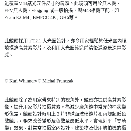
能覆蓋M43感光元件尺寸的鏡頭。此鏡頭可用於無人機、
FPV無人機、vlogging 或一般拍攝，與M43相機匹配，如
Zcam E2-M4 , BMPCC 4K , GH6等。
此鏡頭採用了T2.1 大光圈設計，亦令用家輕鬆於低光室內環
境攝錄高質素影片，及利用大光圈締造前清後濛淺景深電影
感。
© Karl Whinnery
© Michal Franczak
此鏡頭除了為用家帶來特別的視角外，鏡頭亦提供高質素影
像，提升用家影片拍攝質素。為減少廣角鏡中常見的桶狀變
形像差，鏡頭設計時用上 2 片非球面玻璃鏡片和兩塊超低色
散鏡片，務求改善變形及色散至最低水平，實現近乎「零畸
變」效果。對常常拍攝室內設計、建築物及使用航拍機的攝