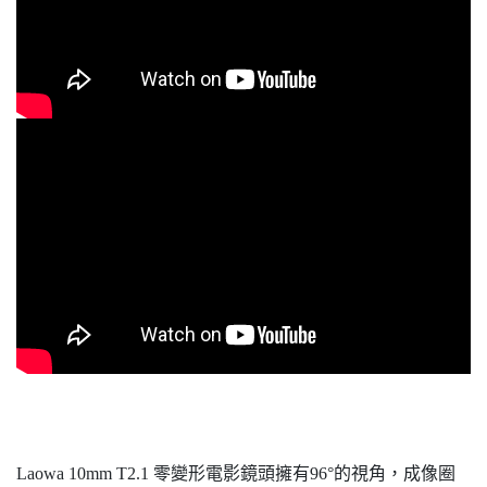
Laowa 10mm T2.1 零變形電影鏡頭擁有96°的視角，成像圈