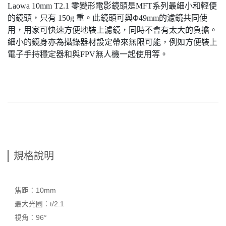
Laowa 10mm T2.1 零變形電影鏡頭是MFT系列最細小和輕便
的鏡頭，只有 150g 重。此鏡頭可與Φ49mm的濾鏡共同使
用，用家可快速方便地裝上濾鏡，同時不會有太大的負擔。
細小的鏡身亦為攝錄器材設定帶來無限可能，例如方便裝上
電子手持穩定器和與FPV無人機一起使用等。
規格說明
焦距：10mm
最大光圈：t/2.1
視角：96°