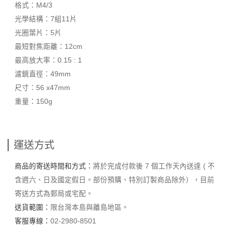
格式：M4/3
光學結構：7組11片
光圈葉片：5片
最短對焦距離：12cm
最高放大率：0.15 : 1
濾鏡直徑：49mm
尺寸：56 x47mm
重量：150g
運送方式
商品的寄送時間和方式：
將於完成付款後 7 個工作天內送達 ( 不
含週六、日及國定假日。部份預購、特別訂製商品除外），目前
寄送方式為郵局或宅配。
送貨範圍：
限台灣本島與離島地區。
客服專線：
02-2980-8501