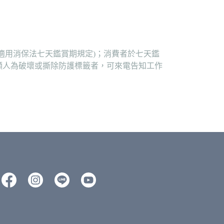
適用消保法七天鑑賞期規定)；消費者於七天鑑
顯人為破壞或撕除防護標籤者，可來電告知工作