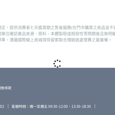
定，提供消費者七天鑑賞期之售後服務(在門市購買之商品並不
關單位確認產品來源、原料、本體製程或相容性等問題後且無明
標準，湧蓮國際線上商城得保留索取合理銷退處理費之裁量權。
服務條款
02
客服時間：週一至週五 09:30-12:00、13:30-18:30