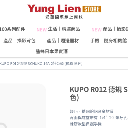
生活｜精選商品
產品｜攝影
X100系列配件
NEW
NEW
產品｜攝影背包
產品｜週邊器材
手機｜隨身相機館
熊蜂日本果實酒
40%果肉！
KUPO R012 德規 SCHUKO 16A 2芯公頭 (橡膠 黑色)
KUPO R012 德規 
色)
輕巧、穩固的鋁合金材質
背面與底座帶有-1/4"-20-螺牙孔
橡膠軟墊保護手機