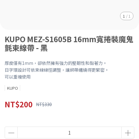
1
/
1
KUPO MEZ-S1605B 16mm寬捲裝魔鬼
氈束線帶 - 黑
厚度僅有1mm，卻依然擁有強力的堅韌性和黏著力。
日字環設計可依束線線徑調整，讓綁帶纏繞得更緊密。
可以重複使用
KUPO
NT$200
NT$330