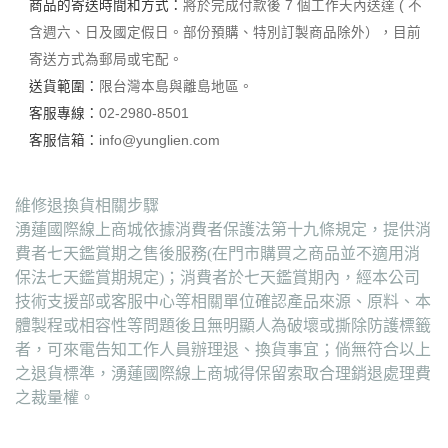
商品的寄送時間和方式：
將於完成付款後 7 個工作天內送達 ( 不
含週六、日及國定假日。部份預購、特別訂製商品除外），目前
寄送方式為郵局或宅配。
送貨範圍：
限台灣本島與離島地區。
客服專線：
02-2980-8501
客服信箱：
info@yunglien.com
維修退換貨相關步驟
湧蓮國際線上商城依據消費者保護法第十九條規定，提供消
費者七天鑑賞期之售後服務(在門市購買之商品並不適用消
保法七天鑑賞期規定)；消費者於七天鑑賞期內，經本公司
技術支援部或客服中心等相關單位確認產品來源、原料、本
體製程或相容性等問題後且無明顯人為破壞或撕除防護標籤
者，可來電告知工作人員辦理退、換貨事宜；倘無符合以上
之退貨標準，湧蓮國際線上商城得保留索取合理銷退處理費
之裁量權。