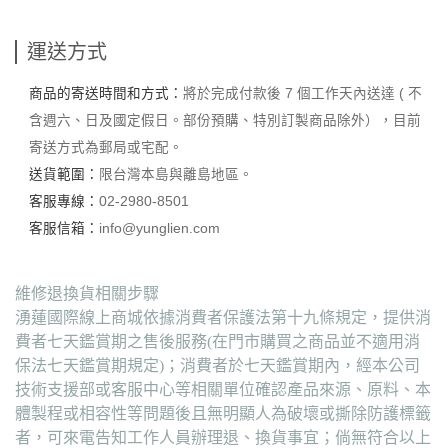
運送方式
商品的寄送時間和方式：
將於完成付款後 7 個工作天內送達 ( 不
含週六、日及國定假日。部份預購、特別訂製商品除外），目前
寄送方式為郵局或宅配。
送貨範圍：
限台灣本島與離島地區。
客服專線：
02-2980-8501
客服信箱：
info@yunglien.com
維修退換貨相關步驟
湧蓮國際線上商城依據消費者保護法第十九條規定，提供消
費者七天鑑賞期之售後服務(在門市購買之商品並不適用消
保法七天鑑賞期規定)；消費者於七天鑑賞期內，經本公司
技術支援部或客服中心等相關單位確認產品來源、原料、本
體製程或相容性等問題後且無明顯人為破壞或撕除防護標籤
者，可來電告知工作人員辦理退、換貨事宜；倘無符合以上