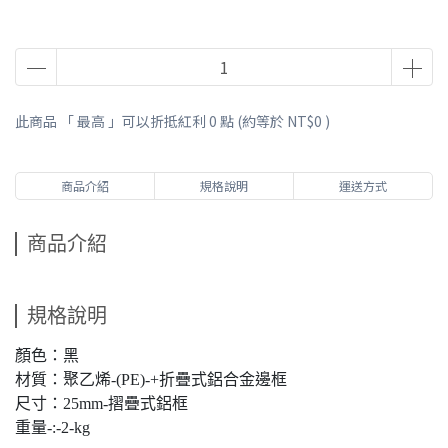
此商品 「 最高 」可以折抵紅利
0
點 (約等於
NT$0
)
商品介紹
規格說明
運送方式
商品介紹
規格說明
顏色：黑
材質：聚乙烯-(PE)-+折疊式鋁合金邊框
尺寸：25mm-摺疊式鋁框
重量-:-2-kg