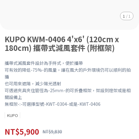
1
/
1
KUPO KWM-0406 4'x6' (120cm x
180cm) 攜帶式減風套件 (附框架)
攜帶式減風套件設計為手持式，便於攜帶
可有效的降低-75%-的風量，讓在風大的戶外環境仍可以順利的拍
攝
也可用來遮陽，減少陽光透射
可透過夾具夾住管徑為-25ｍｍ-的可折疊框架，架設到燈架或是相
關設備上
無框架-:-可選擇型號-KWT-0304-或是-KWT-0406
KUPO
NT$5,900
NT$9,830