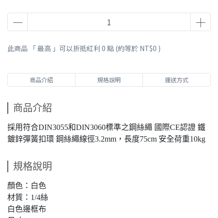
此商品 「 最高 」可以折抵紅利
0
點 (約等於
NT$0
)
商品介紹
規格說明
運送方式
商品介紹
採用符合DIN3055和DIN3060標準之鋼絲繩 國際CE認證 鐵
鍍鋅彈簧扣環 鋼絲繩線徑3.2mm，長度75cm 安全荷重10kg
規格說明
顏色：白色
材質：1/4絲
白色邊框布