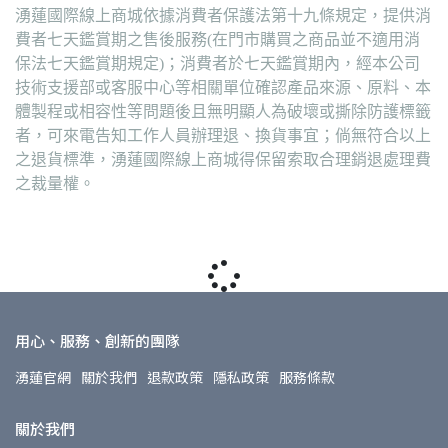
湧蓮國際線上商城依據消費者保護法第十九條規定，提供消
費者七天鑑賞期之售後服務(在門市購買之商品並不適用消
保法七天鑑賞期規定)；消費者於七天鑑賞期內，經本公司
技術支援部或客服中心等相關單位確認產品來源、原料、本
體製程或相容性等問題後且無明顯人為破壞或撕除防護標籤
者，可來電告知工作人員辦理退、換貨事宜；倘無符合以上
之退貨標準，湧蓮國際線上商城得保留索取合理銷退處理費
之裁量權。
用心、服務、創新的團隊
湧蓮官網
關於我們
退款政策
隱私政策
服務條款
關於我們