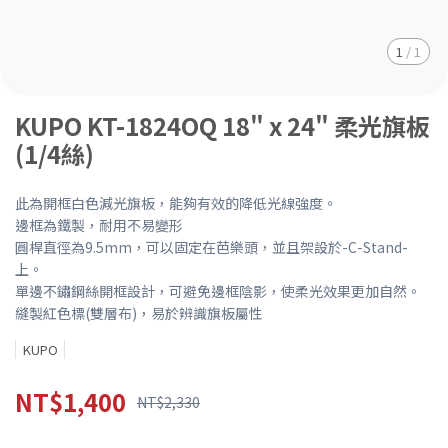
1
/
1
KUPO KT-1824OQ 18" x 24" 柔光旗板
(1/4絲)
此為開框白色減光旗板，能夠有效的降低光線強度。
邊框為鐵製，耐用不易變形
圓桿直徑為9.5mm，可以固定在芭樂頭，並且架設於-C-Stand-
上。
單邊不鏽鋼絲開框設計，可避免邊框陰影，使柔光效果更加自然。
縫製紅色標(雙層布)，易於辨識旗板屬性
KUPO
NT$1,400
NT$2,330