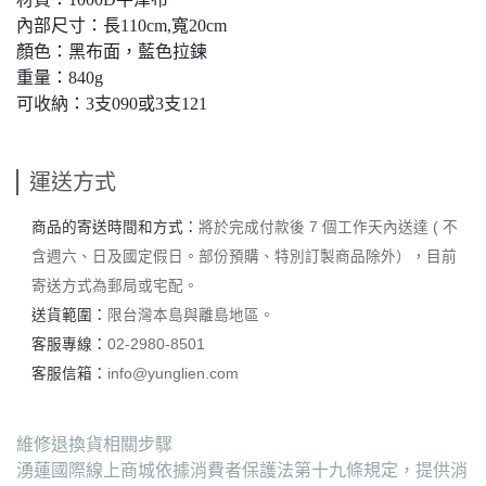
內部尺寸：長110cm,寬20cm
顏色：黑布面，藍色拉鍊
重量：840g
可收納：3支090或3支121
運送方式
商品的寄送時間和方式：
將於完成付款後 7 個工作天內送達 ( 不
含週六、日及國定假日。部份預購、特別訂製商品除外），目前
寄送方式為郵局或宅配。
送貨範圍：
限台灣本島與離島地區。
客服專線：
02-2980-8501
客服信箱：
info@yunglien.com
維修退換貨相關步驟
湧蓮國際線上商城依據消費者保護法第十九條規定，提供消