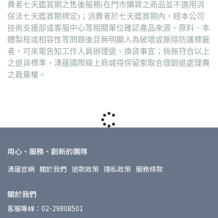
費者七天鑑賞期之售後服務(在門市購買之商品並不適用消
保法七天鑑賞期規定)；消費者於七天鑑賞期內，經本公司
技術支援部或客服中心等相關單位確認產品來源、原料、本
體製程或相容性等問題後且無明顯人為破壞或撕除防護標籤
者，可來電告知工作人員辦理退、換貨事宜；倘無符合以上
之退貨標準，湧蓮國際線上商城得保留索取合理銷退處理費
之裁量權。
用心、服務、創新的團隊
湧蓮官網
關於我們
退款政策
隱私政策
服務條款
關於我們
客服專線：02-29808501