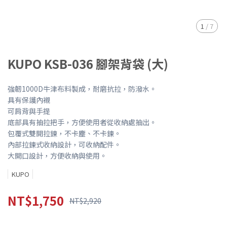
1
/
7
KUPO KSB-036 腳架背袋 (大)
強韌1000D牛津布料製成，耐磨抗拉，防潑水。
具有保護內襯
可肩背與手提
底部具有抽拉把手，方便使用者從收納處抽出。
包覆式雙開拉鍊，不卡塵、不卡鍊。
內部拉鍊式收納設計，可收納配件。
大開口設計，方便收納與使用。
KUPO
NT$1,750
NT$2,920