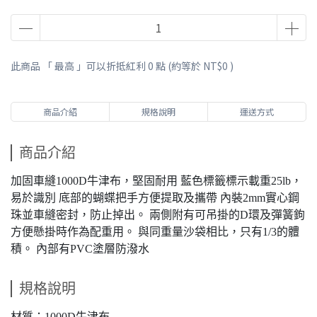
此商品 「 最高 」可以折抵紅利
0
點 (約等於
NT$0
)
商品介紹
規格說明
運送方式
商品介紹
加固車縫1000D牛津布，堅固耐用 藍色標籤標示載重25lb，
易於識別 底部的蝴蝶把手方便提取及攜帶 內裝2mm實心鋼
珠並車縫密封，防止掉出。 兩側附有可吊掛的D環及彈簧鉤
方便懸掛時作為配重用。 與同重量沙袋相比，只有1/3的體
積。 內部有PVC塗層防潑水
規格說明
材質：1000D牛津布