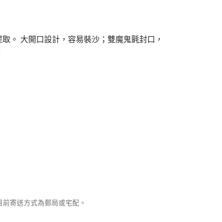
與提取。 大開口設計，容易裝沙；雙魔鬼氈封口，
水
，目前寄送方式為郵局或宅配。