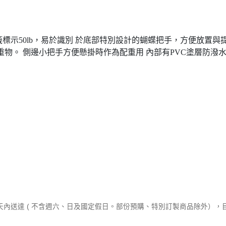
標籤標示50lb，易於識別 於底部特別設計的蝴蝶把手，方便放置
物。 側邊小把手方便懸掛時作為配重用 內部有PVC塗層防潑
作天內送達 ( 不含週六、日及國定假日。部份預購、特別訂製商品除外）