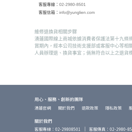
客服專線：
02-2980-8501
客服信箱：
info@yunglien.com
維修退換貨相關步驟
湧蓮國際線上商城依據消費者保護法第十九條規
賞期內，經本公司技術支援部或客服中心等相
人員辦理退、換貨事宜；倘無符合以上之退貨
用心、服務、創新的團隊
湧蓮官網
關於我們
退款政策
隱私政策
關於我們
客服專線：02-29808501
客服傳真：02-2980-85