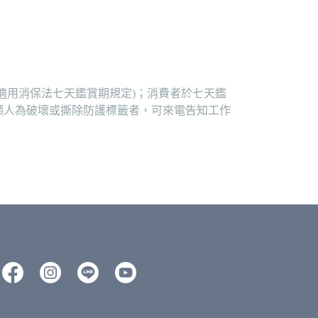
適用消保法七天鑑賞期規定)；消費者於七天鑑
顯人為破壞或撕除防護標籤者，可來電告知工作