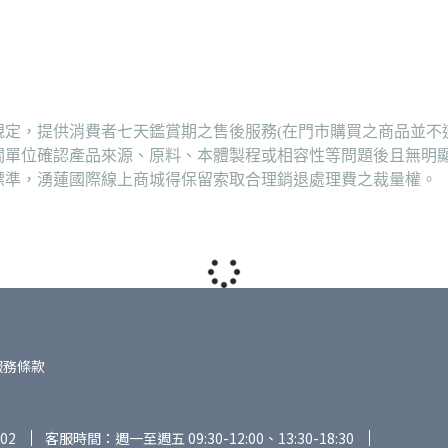
定，提供消費者七天鑑賞期之售後服務(在門市購買之商品並不
關單位確認產品來源、原料、本體製程或相容性等問題後且無明
標準，湧蓮國際線上商城得保留索取合理銷退處理費之裁量權。
服務條款
02
客服時間：週一至週五 09:30-12:00、13:30-18:30