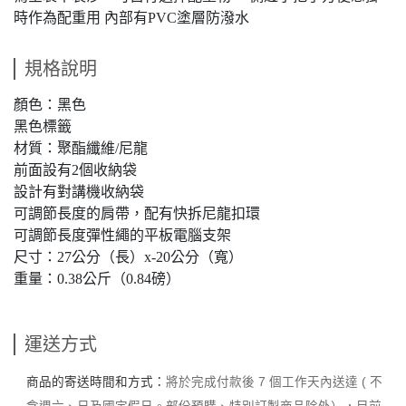
時作為配重用 內部有PVC塗層防潑水
規格說明
顏色：黑色
黑色標籤
材質：聚酯纖維/尼龍
前面設有2個收納袋
設計有對講機收納袋
可調節長度的肩帶，配有快拆尼龍扣環
可調節長度彈性繩的平板電腦支架
尺寸：27公分（長）x-20公分（寬）
重量：0.38公斤（0.84磅）
運送方式
商品的寄送時間和方式：
將於完成付款後 7 個工作天內送達 ( 不