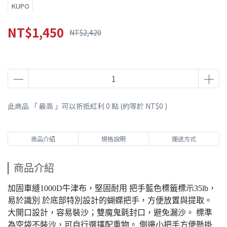
KUPO
NT$1,450
NT$2,420
此商品 「 最高 」可以折抵紅利
0
點 (約等於
NT$0
)
商品介紹
規格說明
運送方式
商品介紹
加固車縫1000D牛津布，堅固耐用 把手藍色標籤標示35lb，
易於識別 於底部特別設計的蝴蝶把手，方便放置與提取。
大開口設計，容易裝沙；雙魔鬼氈封口，避免漏沙。 標準
為空袋不裝沙，可自行選擇配重物。 側邊小把手方便懸掛