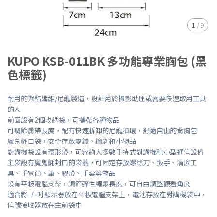
1
/
9
KUPO KSB-011BK 多功能專業胸包 (黑
色標籤)
耐用的聚酯纖維/尼龍製造，設計用於攝影助理或需要快速取用工具
的人
前面設有2個收納袋，可攜帶各種物品
可調節肩帶長度，配有快速拆卸的尼龍扣環，舒適自由的背胸包
魔鬼氈口袋，安全存放零錢、鑰匙和小物品
對講機袋設有環形帶，可容納大多數手持式對講機和小型通信設備
主袋設有魔鬼氈封口的袋蓋，可固定存放螺絲刀、扳手、清潔工
具、手電筒、筆、膠帶、手套等物品
設有平板電腦支架，調節彈性繩索長度，可自由調整觀看角度
適合將-7-吋顯示器放在平板電腦支架上，電池存放在對講機袋中，
信號接收器放在主前袋中