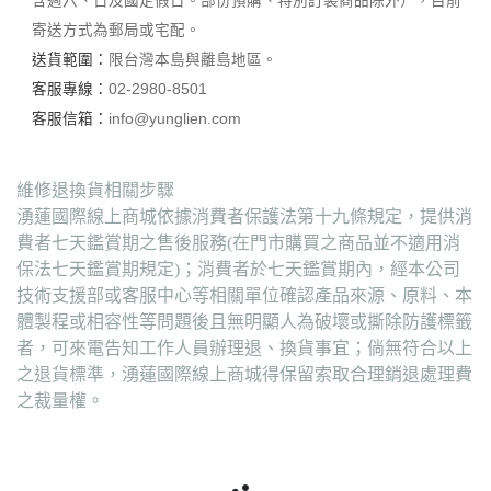
含週六、日及國定假日。部份預購、特別訂製商品除外），目前
寄送方式為郵局或宅配。
送貨範圍：
限台灣本島與離島地區。
客服專線：
02-2980-8501
客服信箱：
info@yunglien.com
維修退換貨相關步驟
湧蓮國際線上商城依據消費者保護法第十九條規定，提供消
費者七天鑑賞期之售後服務(在門市購買之商品並不適用消
保法七天鑑賞期規定)；消費者於七天鑑賞期內，經本公司
技術支援部或客服中心等相關單位確認產品來源、原料、本
體製程或相容性等問題後且無明顯人為破壞或撕除防護標籤
者，可來電告知工作人員辦理退、換貨事宜；倘無符合以上
之退貨標準，湧蓮國際線上商城得保留索取合理銷退處理費
之裁量權。