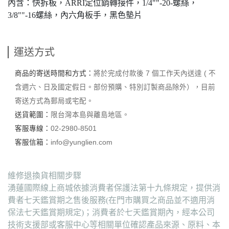
內含：快拆板，ARRI定位銷轉接件，1/4""-20-螺絲，
3/8""-16螺絲，內六角板手，黑色墊片
運送方式
商品的寄送時間和方式：
將於完成付款後 7 個工作天內送達 ( 不
含週六、日及國定假日。部份預購、特別訂製商品除外），目前
寄送方式為郵局或宅配。
送貨範圍：
限台灣本島與離島地區。
客服專線：
02-2980-8501
客服信箱：
info@yunglien.com
維修退換貨相關步驟
湧蓮國際線上商城依據消費者保護法第十九條規定，提供消
費者七天鑑賞期之售後服務(在門市購買之商品並不適用消
保法七天鑑賞期規定)；消費者於七天鑑賞期內，經本公司
技術支援部或客服中心等相關單位確認產品來源、原料、本