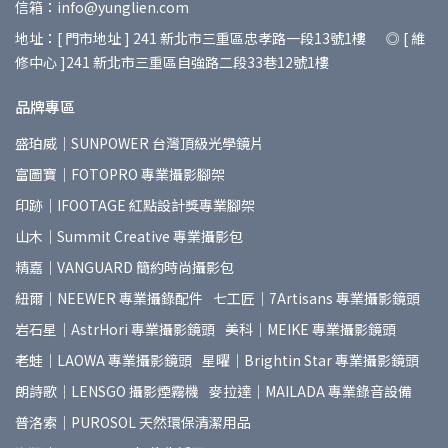
信箱：info@yunglien.com
地址：[ 門市地址 ] 241 新北市三重區忠孝路一段13號1樓 ◎ [ 維
修中心 ]241 新北市三重區自強路二段33巷12號1樓
品牌專區
盛珀威｜SUNPOWER 台灣頂級光學鏡片
富圖寶｜FOTOPRO 專業攝影腳架
印跡｜IFOOTAGE 紅點設計獎專業腳架
山木｜Summit Creative 專業攝影包
精嘉｜VANGUARD 簡約時尚攝影包
紐爾｜NEEWER 專業攝錄配件
七工匠｜7Artisans 專業攝影鏡頭
岩石星｜AstrHori 專業攝影鏡頭
美科｜MEIKE 專業攝影鏡頭
老蛙｜LAOWA 專業攝影鏡頭
星曜｜Brightin Star 專業攝影鏡頭
朗詩歌｜LENSGO 攝影煙霧機
麥拉達｜MAILADA 專業錄音設備
普洛索｜PUROSOL 天然環保清潔用品