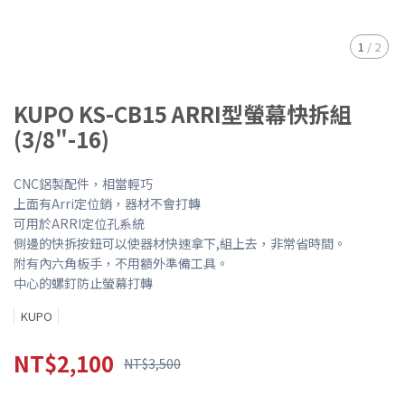
1
/
2
KUPO KS-CB15 ARRI型螢幕快拆組
(3/8"-16)
CNC鋁製配件，相當輕巧
上面有Arri定位銷，器材不會打轉
可用於ARRI定位孔系統
側邊的快拆按鈕可以使器材快速拿下,組上去，非常省時間。
附有內六角板手，不用額外準備工具。
中心的螺釘防止螢幕打轉
KUPO
NT$2,100
NT$3,500