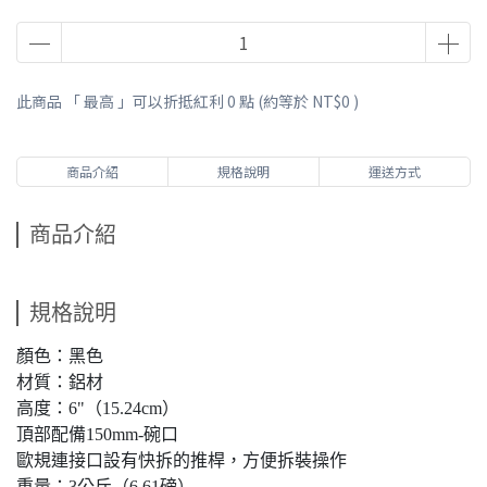
此商品 「 最高 」可以折抵紅利
0
點 (約等於
NT$0
)
商品介紹
規格說明
運送方式
商品介紹
規格說明
顏色：黑色
材質：鋁材
高度：6"（15.24cm）
頂部配備150mm-碗口
歐規連接口設有快拆的推桿，方便拆裝操作
重量：3公斤（6.61磅）