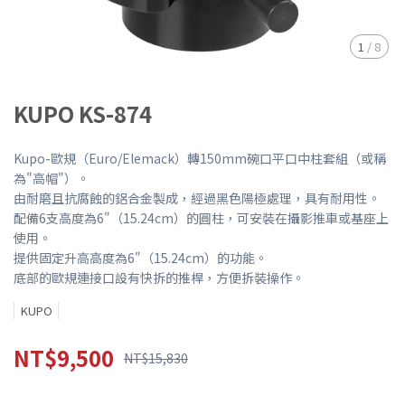
1
/
8
KUPO KS-874
Kupo-歐規（Euro/Elemack）轉150mm碗口平口中柱套組（或稱
為"高帽"）。
由耐磨且抗腐蝕的鋁合金製成，經過黑色陽極處理，具有耐用性。
配備6支高度為6"（15.24cm）的圓柱，可安裝在攝影推車或基座上
使用。
提供固定升高高度為6"（15.24cm）的功能。
底部的歐規連接口設有快拆的推桿，方便拆裝操作。
KUPO
NT$9,500
NT$15,830