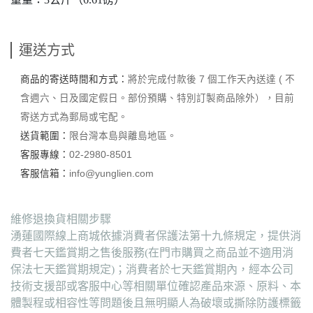
運送方式
商品的寄送時間和方式：
將於完成付款後 7 個工作天內送達 ( 不
含週六、日及國定假日。部份預購、特別訂製商品除外），目前
寄送方式為郵局或宅配。
送貨範圍：
限台灣本島與離島地區。
客服專線：
02-2980-8501
客服信箱：
info@yunglien.com
維修退換貨相關步驟
湧蓮國際線上商城依據消費者保護法第十九條規定，提供消
費者七天鑑賞期之售後服務(在門市購買之商品並不適用消
保法七天鑑賞期規定)；消費者於七天鑑賞期內，經本公司
技術支援部或客服中心等相關單位確認產品來源、原料、本
體製程或相容性等問題後且無明顯人為破壞或撕除防護標籤