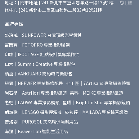
地址：[ 門市地址 ] 241 新北市三重區忠孝路一段13號1樓 ◎ [ 維
修中心 ]241 新北市三重區自強路二段33巷12號1樓
品牌專區
盛珀威｜SUNPOWER 台灣頂級光學鏡片
富圖寶｜FOTOPRO 專業攝影腳架
印跡｜IFOOTAGE 紅點設計獎專業腳架
山木｜Summit Creative 專業攝影包
精嘉｜VANGUARD 簡約時尚攝影包
紐爾｜NEEWER 專業攝錄配件
七工匠｜7Artisans 專業攝影鏡頭
岩石星｜AstrHori 專業攝影鏡頭
美科｜MEIKE 專業攝影鏡頭
老蛙｜LAOWA 專業攝影鏡頭
星曜｜Brightin Star 專業攝影鏡頭
朗詩歌｜LENSGO 攝影煙霧機
麥拉達｜MAILADA 專業錄音設備
普洛索｜PUROSOL 天然環保清潔用品
海狸｜Beaver Lab 智能生活用品