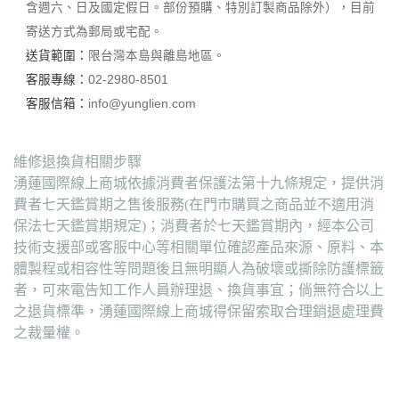
含週六、日及國定假日。部份預購、特別訂製商品除外），目前
寄送方式為郵局或宅配。
送貨範圍：
限台灣本島與離島地區。
客服專線：
02-2980-8501
客服信箱：
info@yunglien.com
維修退換貨相關步驟
湧蓮國際線上商城依據消費者保護法第十九條規定，提供消
費者七天鑑賞期之售後服務(在門市購買之商品並不適用消
保法七天鑑賞期規定)；消費者於七天鑑賞期內，經本公司
技術支援部或客服中心等相關單位確認產品來源、原料、本
體製程或相容性等問題後且無明顯人為破壞或撕除防護標籤
者，可來電告知工作人員辦理退、換貨事宜；倘無符合以上
之退貨標準，湧蓮國際線上商城得保留索取合理銷退處理費
之裁量權。