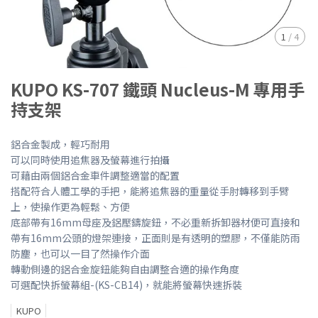
1
/
4
KUPO KS-707 鐵頭 Nucleus-M 專用手
持支架
鋁合金製成，輕巧耐用
可以同時使用追焦器及螢幕進行拍攝
可藉由兩個鋁合金車件調整適當的配置
搭配符合人體工學的手把，能將追焦器的重量從手肘轉移到手臂
上，使操作更為輕鬆、方便
底部帶有16mm母座及鋁壓鑄旋鈕，不必重新拆卸器材便可直接和
帶有16mm公頭的燈架連接，正面則是有透明的塑膠，不僅能防雨
防塵，也可以一目了然操作介面
轉動側邊的鋁合金旋鈕能夠自由調整合適的操作角度
可選配快拆螢幕組-(KS-CB14)，就能將螢幕快速拆裝
KUPO