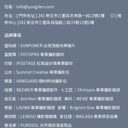
信箱：info@yunglien.com
地址：[ 門市地址 ] 241 新北市三重區忠孝路一段13號1樓 ◎ [ 維
修中心 ]241 新北市三重區自強路二段33巷12號1樓
品牌專區
盛珀威｜SUNPOWER 台灣頂級光學鏡片
富圖寶｜FOTOPRO 專業攝影腳架
印跡｜IFOOTAGE 紅點設計獎專業腳架
山木｜Summit Creative 專業攝影包
精嘉｜VANGUARD 簡約時尚攝影包
紐爾｜NEEWER 專業攝錄配件
七工匠｜7Artisans 專業攝影鏡頭
岩石星｜AstrHori 專業攝影鏡頭
美科｜MEIKE 專業攝影鏡頭
老蛙｜LAOWA 專業攝影鏡頭
星曜｜Brightin Star 專業攝影鏡頭
朗詩歌｜LENSGO 攝影煙霧機
麥拉達｜MAILADA 專業錄音設備
普洛索｜PUROSOL 天然環保清潔用品