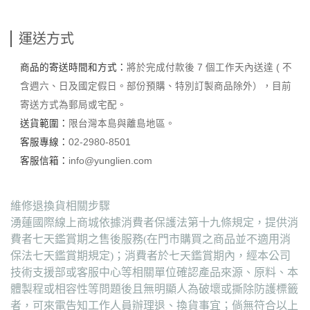
運送方式
商品的寄送時間和方式：
將於完成付款後 7 個工作天內送達 ( 不
含週六、日及國定假日。部份預購、特別訂製商品除外），目前
寄送方式為郵局或宅配。
送貨範圍：
限台灣本島與離島地區。
客服專線：
02-2980-8501
客服信箱：
info@yunglien.com
維修退換貨相關步驟
湧蓮國際線上商城依據消費者保護法第十九條規定，提供消
費者七天鑑賞期之售後服務(在門市購買之商品並不適用消
保法七天鑑賞期規定)；消費者於七天鑑賞期內，經本公司
技術支援部或客服中心等相關單位確認產品來源、原料、本
體製程或相容性等問題後且無明顯人為破壞或撕除防護標籤
者，可來電告知工作人員辦理退、換貨事宜；倘無符合以上