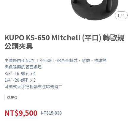
1
/
1
KUPO KS-650 Mitchell (平口) 轉歐規
公頭夾具
主體是由-CNC加工的-6061-鋁合金製成，耐磨、抗腐蝕
黑色陽極的表面處理
3/8"-16-螺孔 x 4
1/4"-20-螺孔 x 3
可調式大手把輕鬆夾住歐規碗口
KUPO
NT$9,500
NT$15,830