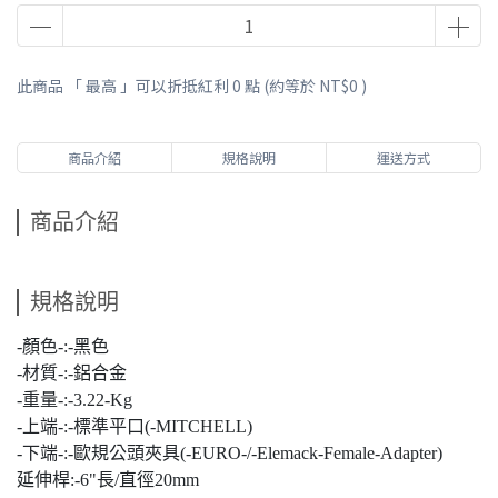
此商品 「 最高 」可以折抵紅利
0
點 (約等於
NT$0
)
商品介紹
規格說明
運送方式
商品介紹
規格說明
-顏色-:-黑色
-材質-:-鋁合金
-重量-:-3.22-Kg
-上端-:-標準平口(-MITCHELL)
-下端-:-歐規公頭夾具(-EURO-/-Elemack-Female-Adapter)
延伸桿:-6"長/直徑20mm