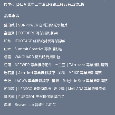
修中心 ]241 新北市三重區自強路二段33巷12號1樓
品牌專區
盛珀威｜SUNPOWER 台灣頂級光學鏡片
富圖寶｜FOTOPRO 專業攝影腳架
印跡｜IFOOTAGE 紅點設計獎專業腳架
山木｜Summit Creative 專業攝影包
精嘉｜VANGUARD 簡約時尚攝影包
紐爾｜NEEWER 專業攝錄配件
七工匠｜7Artisans 專業攝影鏡頭
岩石星｜AstrHori 專業攝影鏡頭
美科｜MEIKE 專業攝影鏡頭
老蛙｜LAOWA 專業攝影鏡頭
星曜｜Brightin Star 專業攝影鏡頭
朗詩歌｜LENSGO 攝影煙霧機
麥拉達｜MAILADA 專業錄音設備
普洛索｜PUROSOL 天然環保清潔用品
海狸｜Beaver Lab 智能生活用品