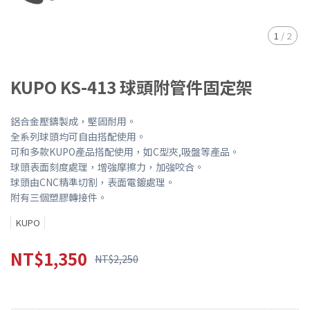
1
/
2
KUPO KS-413 球頭附管件固定架
鋁合金壓鑄製成，堅固耐用。
全系列球頭均可自由搭配使用。
可和多款KUPO產品搭配使用，如C型夾,吸盤等產品。
球頭表面刻度處理，增強摩擦力，加強咬合。
球頭由CNC精準切割，表面電鍍處理。
附有三個塑膠轉接件。
KUPO
NT$1,350
NT$2,250