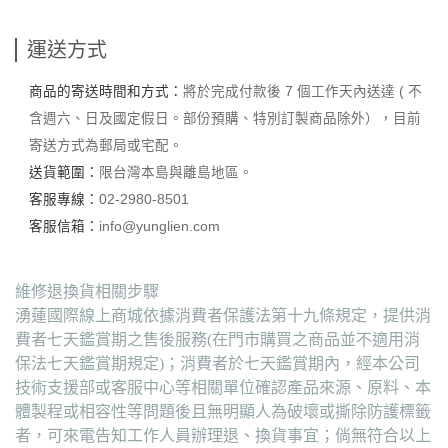
運送方式
商品的寄送時間和方式：
將於完成付款後 7 個工作天內送達 ( 不
含週六、日及國定假日。部份預購、特別訂製商品除外），目前
寄送方式為郵局或宅配。
送貨範圍：
限台灣本島與離島地區。
客服專線：
02-2980-8501
客服信箱：
info@yunglien.com
維修退換貨相關步驟
湧蓮國際線上商城依據消費者保護法第十九條規定，提供消
費者七天鑑賞期之售後服務(在門市購買之商品並不適用消
保法七天鑑賞期規定)；消費者於七天鑑賞期內，經本公司
技術支援部或客服中心等相關單位確認產品來源、原料、本
體製程或相容性等問題後且無明顯人為破壞或撕除防護標籤
者，可來電告知工作人員辦理退、換貨事宜；倘無符合以上