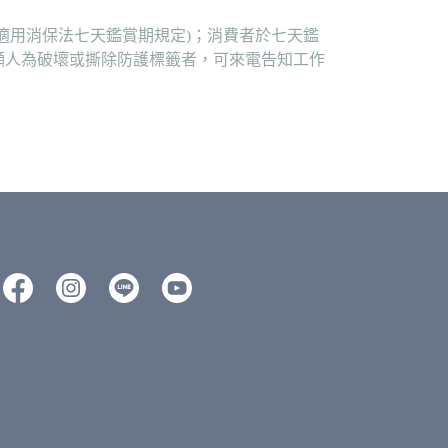
適用消保法七天鑑賞期規定)；消費者於七天鑑
顯人為破壞或撕除防護標籤者，可來電告知工作