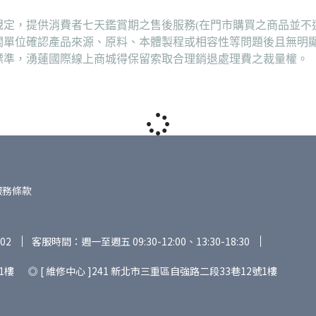
定，提供消費者七天鑑賞期之售後服務(在門市購買之商品並不
關單位確認產品來源、原料、本體製程或相容性等問題後且無明
標準，湧蓮國際線上商城得保留索取合理銷退處理費之裁量權。
服務條款
02
客服時間：週一至週五 09:30-12:00、13:30-18:30
1樓 ◎ [ 維修中心 ]241 新北市三重區自強路二段33巷12號1樓