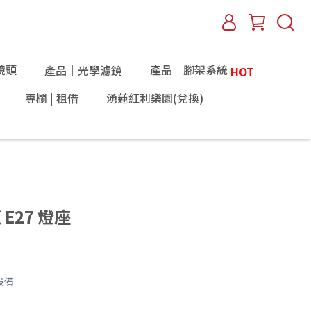
鏡頭
產品｜腳架系統
產品｜光學濾鏡
HOT
專欄 | 租借
湧蓮紅利樂園(兌換)
 E27 燈座
設備