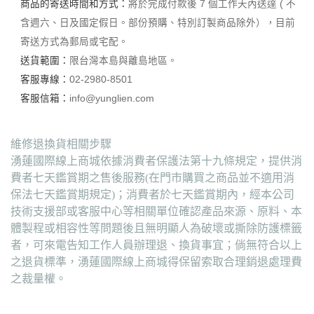
商品的寄送時間和方式：
將於完成付款後 7 個工作天內送達 ( 不
含週六、日及國定假日。部份預購、特別訂製商品除外），目前
寄送方式為郵局或宅配。
送貨範圍：
限台灣本島與離島地區。
客服專線：
02-2980-8501
客服信箱：
info@yunglien.com
維修退換貨相關步驟
湧蓮國際線上商城依據消費者保護法第十九條規定，提供消
費者七天鑑賞期之售後服務(在門市購買之商品並不適用消
保法七天鑑賞期規定)；消費者於七天鑑賞期內，經本公司
技術支援部或客服中心等相關單位確認產品來源、原料、本
體製程或相容性等問題後且無明顯人為破壞或撕除防護標籤
者，可來電告知工作人員辦理退、換貨事宜；倘無符合以上
之退貨標準，湧蓮國際線上商城得保留索取合理銷退處理費
之裁量權。