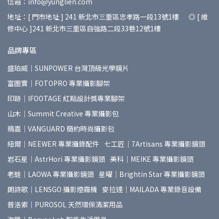
信箱：info@yunglien.com
地址：[ 門市地址 ] 241 新北市三重區忠孝路一段13號1樓 ◎ [ 維
修中心 ]241 新北市三重區自強路二段33巷12號1樓
品牌專區
盛珀威｜SUNPOWER 台灣頂級光學鏡片
富圖寶｜FOTOPRO 專業攝影腳架
印跡｜IFOOTAGE 紅點設計獎專業腳架
山木｜Summit Creative 專業攝影包
精嘉｜VANGUARD 簡約時尚攝影包
紐爾｜NEEWER 專業攝錄配件
七工匠｜7Artisans 專業攝影鏡頭
岩石星｜AstrHori 專業攝影鏡頭
美科｜MEIKE 專業攝影鏡頭
老蛙｜LAOWA 專業攝影鏡頭
星曜｜Brightin Star 專業攝影鏡頭
朗詩歌｜LENSGO 攝影煙霧機
麥拉達｜MAILADA 專業錄音設備
普洛索｜PUROSOL 天然環保清潔用品