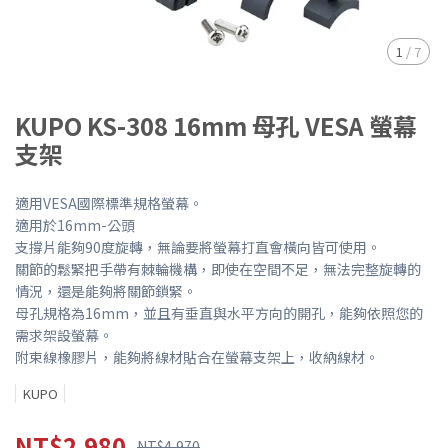
1
/
7
KUPO KS-308 16mm 母孔 VESA 螢幕
支架
適用VESA國際標準規格螢幕。
適用於16mm-公頭
支撐片能夠90度旋轉，無論要將螢幕打直會橫向皆可使用。
關節的鬆緊把手帶有棘輪機構，即使在空間不足，無法完整旋轉的
情況，還是能夠將關節鎖緊。
母孔規格為16mm，並且有垂直與水平方向的開孔，能夠依照您的
需求架設螢幕。
附束線橡膠片，能夠將線材貼合在螢幕支架上，收納線材。
KUPO
NT$2,980
NT$4,970