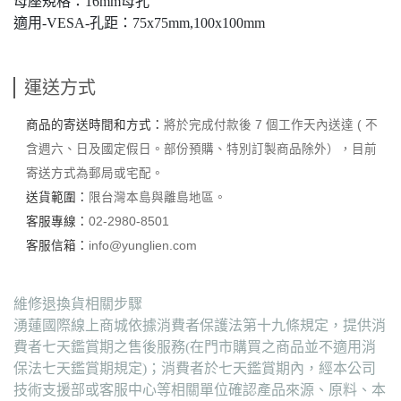
母座規格：16mm母孔
適用-VESA-孔距：75x75mm,100x100mm
運送方式
商品的寄送時間和方式：
將於完成付款後 7 個工作天內送達 ( 不
含週六、日及國定假日。部份預購、特別訂製商品除外），目前
寄送方式為郵局或宅配。
送貨範圍：
限台灣本島與離島地區。
客服專線：
02-2980-8501
客服信箱：
info@yunglien.com
維修退換貨相關步驟
湧蓮國際線上商城依據消費者保護法第十九條規定，提供消
費者七天鑑賞期之售後服務(在門市購買之商品並不適用消
保法七天鑑賞期規定)；消費者於七天鑑賞期內，經本公司
技術支援部或客服中心等相關單位確認產品來源、原料、本