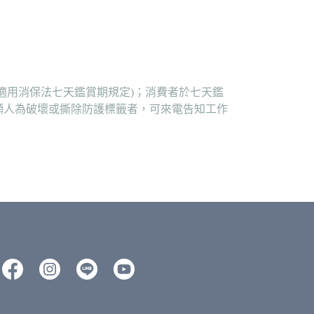
適用消保法七天鑑賞期規定)；消費者於七天鑑
顯人為破壞或撕除防護標籤者，可來電告知工作