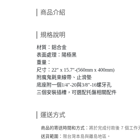
商品介紹
規格說明
材質：鋁合金
表面處理：陽極黑
重量：
尺寸：22" x 15.7"-(560mm x 400mm)
附魔鬼氈束線帶、止滑墊
底座附一個1/4"-20與3/8"-16螺牙孔
三個安裝插槽，可選配托盤相關配件
運送方式
商品的寄送時間和方式：
將於完成付款後 7 個工
送貨範圍：
限台灣本島與離島地區。