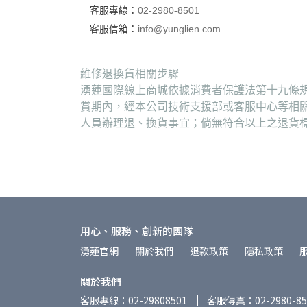
客服專線：
02-2980-8501
客服信箱：
info@yunglien.com
維修退換貨相關步驟
湧蓮國際線上商城依據消費者保護法第十九條規
賞期內，經本公司技術支援部或客服中心等相
人員辦理退、換貨事宜；倘無符合以上之退貨
用心、服務、創新的團隊
湧蓮官網
關於我們
退款政策
隱私政策
關於我們
客服專線：02-29808501
客服傳真：02-2980-85