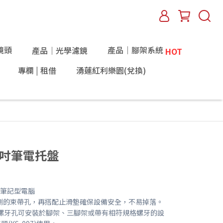
鏡頭
產品｜腳架系統
產品｜光學濾鏡
HOT
專欄 | 租借
湧蓮紅利樂園(兌換)
 17吋筆電托盤
的筆記型電腦
側的束帶孔，再搭配止滑墊確保設備安全，不易掉落。
-16的螺牙孔可安裝於腳架、三腳架或帶有相符規格螺牙的設