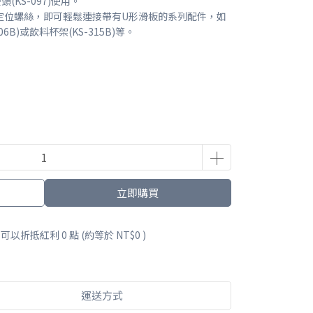
(KS-097)使用。
定位螺絲，即可輕鬆連接帶有U形滑板的系列配件，如
06B)或飲料杯架(KS-315B)等。
立即購買
 」可以折抵紅利
0
點 (約等於
NT$0
)
運送方式