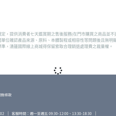
定，提供消費者七天鑑賞期之售後服務(在門市購買之商品並不
關單位確認產品來源、原料、本體製程或相容性等問題後且無明
標準，湧蓮國際線上商城得保留索取合理銷退處理費之裁量權。
服務條款
02
客服時間：週一至週五 09:30-12:00、13:30-18:30