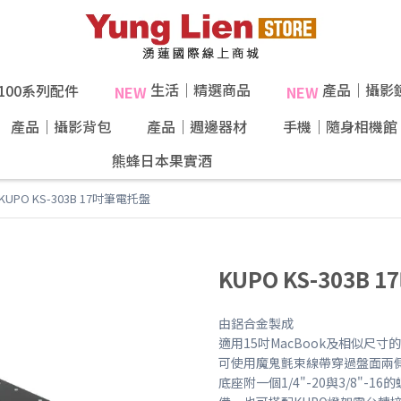
生活｜精選商品
產品｜攝影
X100系列配件
NEW
NEW
產品｜攝影背包
產品｜週邊器材
手機｜隨身相機館
熊蜂日本果實酒
40%果肉！
KUPO KS-303B 17吋筆電托盤
KUPO KS-303B
由鋁合金製成
適用15吋MacBook及相似尺寸
可使用魔鬼氈束線帶穿過盤面兩
底座附一個1/4"-20與3/8"